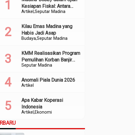
Kesiapan Fiskal: Antara
Artikel
Seputar Madina
Kedekatan Politik dan
Kualitas Perencanaan
Kilau Emas Madina yang
Habis Jadi Asap
Budaya
Seputar Madina
KMM Realisasikan Program
Pemulihan Korban Banjir
Seputar Madina
dan Longsor di Kabupaten
Madina
Anomali Piala Dunia 2026
Artikel
Apa Kabar Koperasi
Indonesia
Artikel
Ekonomi
ERBARU