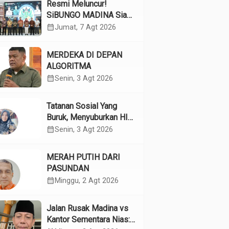
Resmi Meluncur!
SiBUNGO MADINA Siap
Optimalkan Pendapatan
calendar_month
Jumat, 7 Agt 2026
Daerah Madina
MERDEKA DI DEPAN
ALGORITMA
calendar_month
Senin, 3 Agt 2026
Tatanan Sosial Yang
Buruk, Menyuburkan HIV
Pada Remaja
calendar_month
Senin, 3 Agt 2026
MERAH PUTIH DARI
PASUNDAN
calendar_month
Minggu, 2 Agt 2026
Jalan Rusak Madina vs
Kantor Sementara Nias: