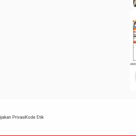
Ludfan Nasution, sejumlah tokoh adat dari
Hutasiantar serta Pimpinan Kampeng Kaos Madina
Sobir Lubis sebagai […]
ijakan Privasi
Kode Etik