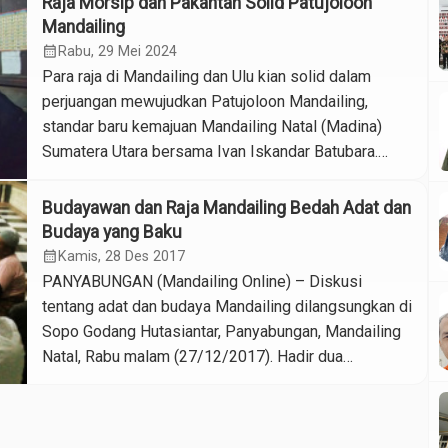
Raja Morsip dan Pakantan Solid Patujoloon
Sumut, Kamis malam (30/5/2024). Ini adalah putaran
Mandailing
kelima dari rangkaian tastas nambur (langkah awal
calendar_month
Rabu, 29 Mei 2024
atau membuka jalan) yang dilakukan Patuan […]
Para raja di Mandailing dan Ulu kian solid dalam
perjuangan mewujudkan Patujoloon Mandailing,
standar baru kemajuan Mandailing Natal (Madina)
Sumatera Utara bersama Ivan Iskandar Batubara.
Rangkaian tastas nambur (membuka jalan untuk raja)
yang dilakukan Patuan Mandailing dari Hutasiantar di
Budayawan dan Raja Mandailing Bedah Adat dan
berbagai bagas godang kawasan Mandailing dan
Budaya yang Baku
Mandailing Julu menghasilkan komitmen kesolidan.
calendar_month
Kamis, 28 Des 2017
Putaran keempat kegiatan tastas nambur […]
PANYABUNGAN (Mandailing Online) – Diskusi
tentang adat dan budaya Mandailing dilangsungkan di
Sopo Godang Hutasiantar, Panyabungan, Mandailing
Natal, Rabu malam (27/12/2017). Hadir dua
budayawan Mandailing, yakni Bakhsan Parinduri dan
Askolani Nasution serta Patuan Mandailing
Hutasiantar. Hadir juga anggota DPRD Madina,