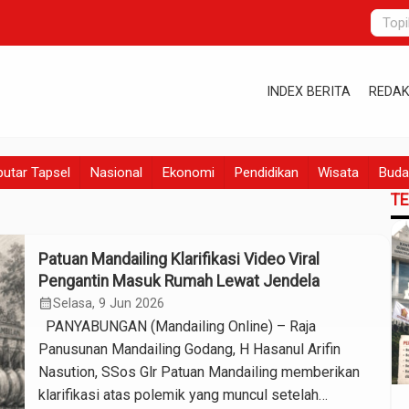
INDEX BERITA
REDAK
utar Tapsel
Nasional
Ekonomi
Pendidikan
Wisata
Buda
T
Patuan Mandailing Klarifikasi Video Viral
Pengantin Masuk Rumah Lewat Jendela
calendar_month
Selasa, 9 Jun 2026
PANYABUNGAN (Mandailing Online) – Raja
Panusunan Mandailing Godang, H Hasanul Arifin
Nasution, SSos Glr Patuan Mandailing memberikan
klarifikasi atas polemik yang muncul setelah