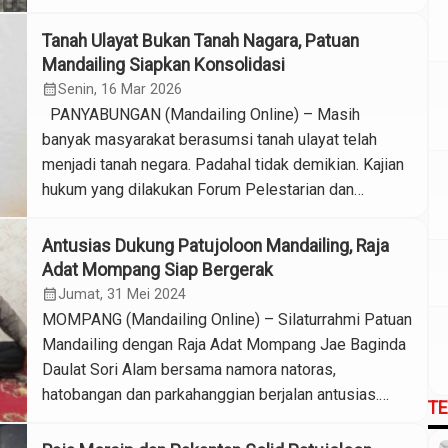
beredarnya video pasangan pengantin mengenakan
busana bernuansa Mandailing yang memasuki rumah
Tanah Ulayat Bukan Tanah Nagara, Patuan
melalui jendela di postingan akun Tiktok @Butet
Mandailing Siapkan Konsolidasi
Tikkal. Tokoh adat yang juga menjabat Ketua Forum
calendar_month
Senin, 16 Mar 2026
Pelestarian dan Pengembangan Adat Budaya […]
PANYABUNGAN (Mandailing Online) – Masih
banyak masyarakat berasumsi tanah ulayat telah
menjadi tanah negara. Padahal tidak demikian. Kajian
hukum yang dilakukan Forum Pelestarian dan
Pengembangan Adat dan Budaya Kabupaten
Mandailing Natal (FPPAB Madina) bahwa negara
Antusias Dukung Patujoloon Mandailing, Raja
tidak pernah mengabaikan perkara ini. Negera jelas
Adat Mompang Siap Bergerak
mengakui. “Bahkan negara memfasilitasi
calendar_month
Jumat, 31 Mei 2024
inventarisasi tanah ulayat itu,” kata Raja Panusunan
MOMPANG (Mandailing Online) – Silaturrahmi Patuan
Mandailing […]
Mandailing dengan Raja Adat Mompang Jae Baginda
Daulat Sori Alam bersama namora natoras,
hatobangan dan parkahanggian berjalan antusias.
T
Pertemuan berlokasi di Kelurahan Mompang Jae,
Panyabungan Utara, Mandailing Natal (Madina),