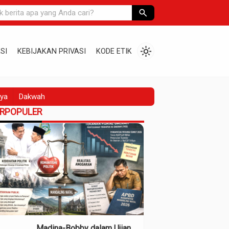
search
light_mode
SI
KEBIJAKAN PRIVASI
KODE ETIK
ya
Dakwah
ERPOPULER
Madina-Bobby dalam Ujian