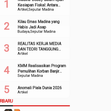
Kesiapan Fiskal: Antara
Artikel
Seputar Madina
Kedekatan Politik dan
Kualitas Perencanaan
Kilau Emas Madina yang
Habis Jadi Asap
Budaya
Seputar Madina
REALITAS KERJA MEDIA
DAN TEORI TANGGUNG
Artikel
JAWAB SOSIAL
KMM Realisasikan Program
Pemulihan Korban Banjir
Seputar Madina
dan Longsor di Kabupaten
Madina
Anomali Piala Dunia 2026
Artikel
ERBARU