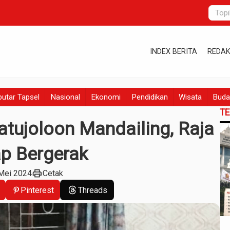
INDEX BERITA
REDAK
utar Tapsel
Nasional
Ekonomi
Pendidikan
Wisata
Buda
T
tujoloon Mandailing, Raja
p Bergerak
print
 Mei 2024
Cetak
Pinterest
Threads