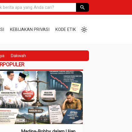
search
light_mode
SI
KEBIJAKAN PRIVASI
KODE ETIK
ya
Dakwah
ERPOPULER
Madina-Bobby dalam Ujian