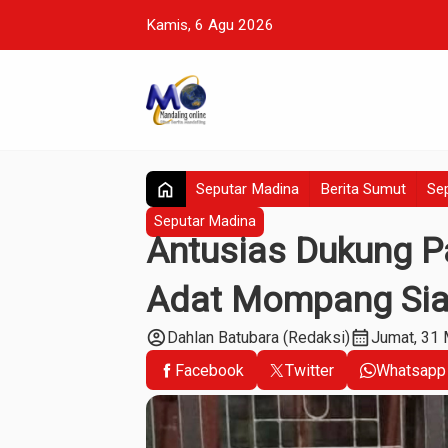
Kamis, 6 Agu 2026
home
Seputar Madina
Berita Sumut
Sep
Seputar Madina
Antusias Dukung Pa
Adat Mompang Sia
account_circle
calendar_month
Dahlan Batubara (Redaksi)
Jumat, 31
Facebook
Twitter
Whatsapp