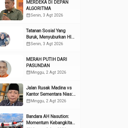
MERDEKA DI DEPAN
ALGORITMA
calendar_month
Senin, 3 Agt 2026
Tatanan Sosial Yang
Buruk, Menyuburkan HIV
Pada Remaja
calendar_month
Senin, 3 Agt 2026
MERAH PUTIH DARI
PASUNDAN
calendar_month
Minggu, 2 Agt 2026
Jalan Rusak Madina vs
Kantor Sementara Nias:
Kebijakan Pilih Kasih
calendar_month
Minggu, 2 Agt 2026
Gubsu
Bandara AH Nasution:
Momentum Kebangkitan