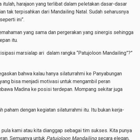
tulah, harajaon yang terlibat dalam peletakan dasar-dasar
n tak terpisahkan dari Mandailing Natal. Sudah seharusnya
seperti ini”.
emahaman yang sama dan pergerakan yang sinergis sehingga
pan itu.
rtisipasi marsialap ari dalam rangka “Patujoloon Mandailing”?”
negaskan bahwa kalau hanya silaturrahmi ke Panyabungan
 yang bisa menjadi motivasi untuk mengambil peran
membawa Madina ke posisi terdepan. Mompang sekitar juga
h paham dengan kegiatan silaturrahmi itu. Itu bukan kerja-
an pula kami atau kita dianggap sebagai tim sukses. Kita punya
 peran. Semuanya untuk
Patujoloon Mandailing
secara elegan,