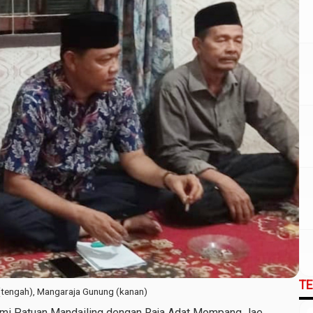
T
 (tengah), Mangaraja Gunung (kanan)
hmi Patuan Mandailing dengan Raja Adat Mompang Jae