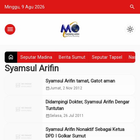
search
Minggu, 9 Agu 2026
menu
light_mode
home
Seputar Madina
Berita Sumut
Seputar Tapsel
Nasio
Syamsul Arifin
Syamsul Arifin tamat, Gatot aman
calendar_month
Jumat, 2 Nov 2012
Didampingi Dokter, Syamsul Arifin Dengar
Tuntutan
calendar_month
Selasa, 26 Jul 2011
Syamsul Arifin Nonaktif Sebagai Ketua
DPD I Golkar Sumut