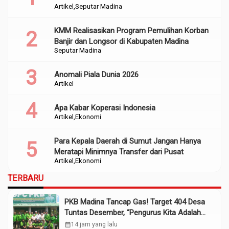
Artikel
Seputar Madina
Perencanaan
KMM Realisasikan Program Pemulihan Korban
Banjir dan Longsor di Kabupaten Madina
Seputar Madina
Anomali Piala Dunia 2026
Artikel
Apa Kabar Koperasi Indonesia
Artikel
Ekonomi
Para Kepala Daerah di Sumut Jangan Hanya
Meratapi Minimnya Transfer dari Pusat
Artikel
Ekonomi
TERBARU
PKB Madina Tancap Gas! Target 404 Desa
Tuntas Desember, “Pengurus Kita Adalah
Tokoh”
calendar_month
14 jam yang lalu