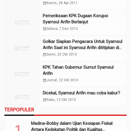
calendar_month
Kamis, 28 Apr 2011
Pemeriksaan KPK Dugaan Korupsi
Syamsul Arifin Berlanjut
calendar_month
Selasa, 7 Des 2010
Golkar Siapkan Pengacara Untuk Syamsul
Arifin Saat ini Syamsul Arifin dititipkan di
Rutan Salemba selama 20 hari.
calendar_month
Senin, 25 Okt 2010
KPK Tahan Gubernur Sumut Syamsul
Arifin
calendar_month
Jumat, 22 Okt 2010
Dicekal, Syamsul Arifin mau coba kabur?
calendar_month
Rabu, 13 Okt 2010
TERPOPULER
Madina-Bobby dalam Ujian Kesiapan Fiskal:
Antara Kedekatan Politik dan Kualitas