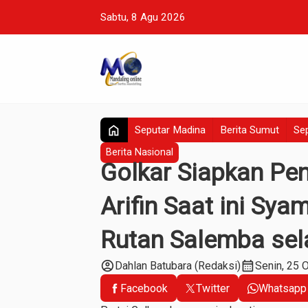
Sabtu, 8 Agu 2026
home
Seputar Madina
Berita Sumut
Sep
Berita Nasional
Golkar Siapkan Pe
Arifin Saat ini Syam
Rutan Salemba sel
account_circle
calendar_month
Dahlan Batubara (Redaksi)
Senin, 25 
Facebook
Twitter
Whatsapp