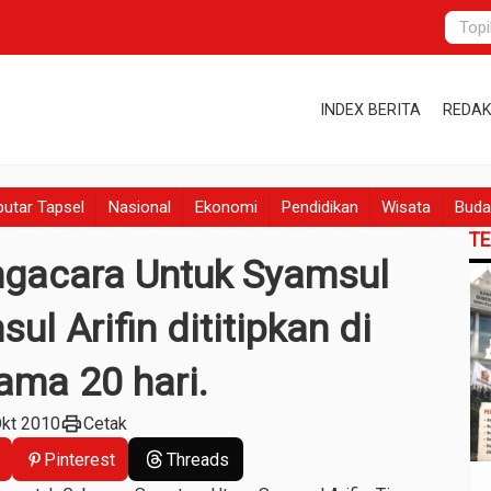
INDEX BERITA
REDAK
utar Tapsel
Nasional
Ekonomi
Pendidikan
Wisata
Buda
T
ngacara Untuk Syamsul
sul Arifin dititipkan di
ama 20 hari.
print
Okt 2010
Cetak
Pinterest
Threads