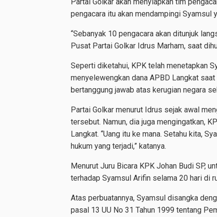
Partai Golkar akan menyiapkan tim pengacar
pengacara itu akan mendampingi Syamsul 
“Sebanyak 10 pengacara akan ditunjuk lang
Pusat Partai Golkar Idrus Marham, saat di
Seperti diketahui, KPK telah menetapkan Sy
menyelewengkan dana APBD Langkat saat me
bertanggung jawab atas kerugian negara se
Partai Golkar menurut Idrus sejak awal m
tersebut. Namun, dia juga mengingatkan, 
Langkat. “Uang itu ke mana. Setahu kita, S
hukum yang terjadi,” katanya.
Menurut Juru Bicara KPK Johan Budi SP, un
terhadap Syamsul Arifin selama 20 hari di 
Atas perbuatannya, Syamsul disangka dengan
pasal 13 UU No 31 Tahun 1999 tentang Pem