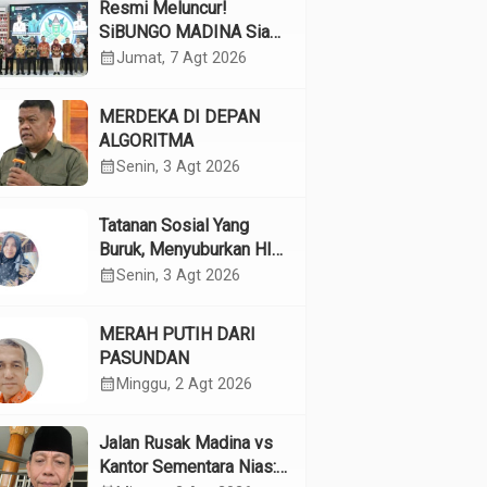
Resmi Meluncur!
SiBUNGO MADINA Siap
Optimalkan Pendapatan
calendar_month
Jumat, 7 Agt 2026
Daerah Madina
MERDEKA DI DEPAN
ALGORITMA
calendar_month
Senin, 3 Agt 2026
Tatanan Sosial Yang
Buruk, Menyuburkan HIV
Pada Remaja
calendar_month
Senin, 3 Agt 2026
MERAH PUTIH DARI
PASUNDAN
calendar_month
Minggu, 2 Agt 2026
Jalan Rusak Madina vs
Kantor Sementara Nias: