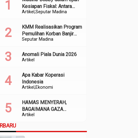
Kesiapan Fiskal: Antara
Artikel
Seputar Madina
Kedekatan Politik dan
Kualitas Perencanaan
KMM Realisasikan Program
Pemulihan Korban Banjir
Seputar Madina
dan Longsor di Kabupaten
Madina
Anomali Piala Dunia 2026
Artikel
Apa Kabar Koperasi
Indonesia
Artikel
Ekonomi
HAMAS MENYERAH,
BAGAIMANA GAZA
Artikel
SELANJUTNYA?
ERBARU