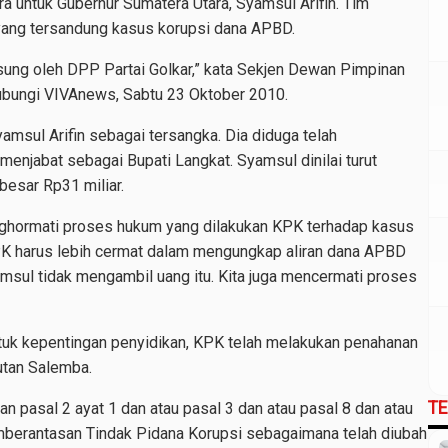
a untuk Gubernur Sumatera Utara, Syamsul Arifin. Tim
yang tersandung kasus korupsi dana APBD.
sung oleh DPP Partai Golkar,” kata Sekjen Dewan Pimpinan
hubungi VIVAnews, Sabtu 23 Oktober 2010.
amsul Arifin sebagai tersangka. Dia diduga telah
njabat sebagai Bupati Langkat. Syamsul dinilai turut
besar Rp31 miliar.
enghormati proses hukum yang dilakukan KPK terhadap kasus
KPK harus lebih cermat dalam mengungkap aliran dana APBD
yamsul tidak mengambil uang itu. Kita juga mencermati proses
tuk kepentingan penyidikan, KPK telah melakukan penahanan
rutan Salemba.
T
 pasal 2 ayat 1 dan atau pasal 3 dan atau pasal 8 dan atau
berantasan Tindak Pidana Korupsi sebagaimana telah diubah