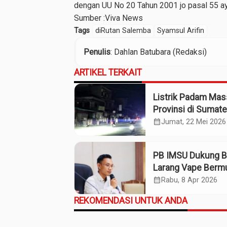
dengan UU No 20 Tahun 2001 jo pasal 55 ay
Sumber :
Viva News
Tags
diRutan Salemba
Syamsul Arifin
Penulis
: Dahlan Batubara (Redaksi)
ARTIKEL TERKAIT
Listrik Padam Mass
Provinsi di Sumate
Terdampak
calendar_month
Jumat, 22 Mei 2026
PB IMSU Dukung 
Larang Vape Berm
Narkotika
calendar_month
Rabu, 8 Apr 2026
REKOMENDASI UNTUK ANDA