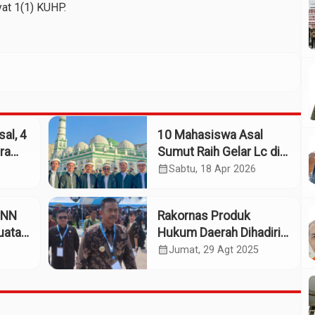
at 1(1) KUHP.
al, 4
10 Mahasiswa Asal
ra
Sumut Raih Gelar Lc di
Universitas Al-Ahgaff,
calendar_month
Sabtu, 18 Apr 2026
Yaman
BNN
Rakornas Produk
uatan
Hukum Daerah Dihadiri
Bupati Madina
calendar_month
Jumat, 29 Agt 2025