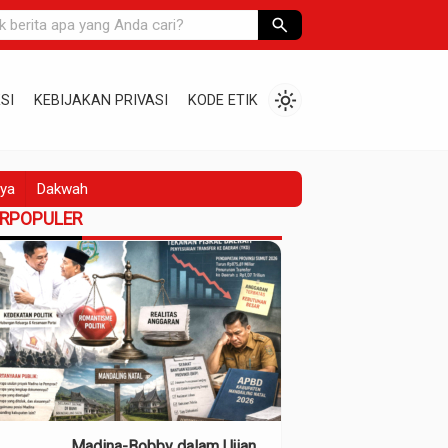
search
light_mode
SI
KEBIJAKAN PRIVASI
KODE ETIK
ya
Dakwah
ERPOPULER
Madina-Bobby dalam Ujian