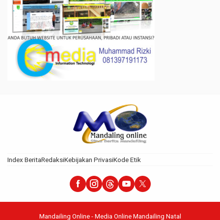
Index Berita
Redaksi
Kebijakan Privasi
Kode Etik
Mandailing Online - Media Online Mandailing Natal