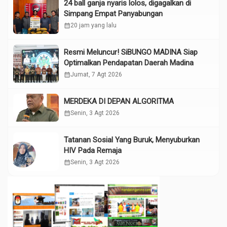
24 ball ganja nyaris lolos, digagalkan di
Simpang Empat Panyabungan
calendar_month
20 jam yang lalu
Resmi Meluncur! SiBUNGO MADINA Siap
Optimalkan Pendapatan Daerah Madina
calendar_month
Jumat, 7 Agt 2026
MERDEKA DI DEPAN ALGORITMA
calendar_month
Senin, 3 Agt 2026
Tatanan Sosial Yang Buruk, Menyuburkan
HIV Pada Remaja
calendar_month
Senin, 3 Agt 2026