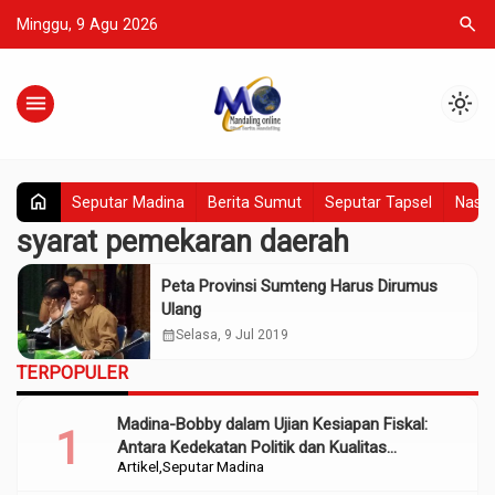
search
Minggu, 9 Agu 2026
menu
light_mode
home
Seputar Madina
Berita Sumut
Seputar Tapsel
Nasio
syarat pemekaran daerah
Peta Provinsi Sumteng Harus Dirumus
Ulang
calendar_month
Selasa, 9 Jul 2019
TERPOPULER
Madina-Bobby dalam Ujian Kesiapan Fiskal:
Antara Kedekatan Politik dan Kualitas
Artikel
Seputar Madina
Perencanaan