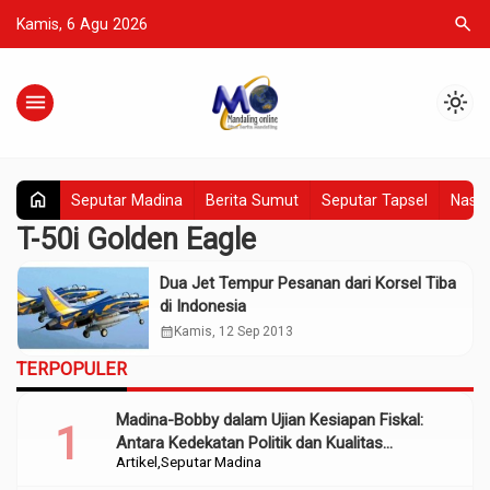
search
Kamis, 6 Agu 2026
menu
light_mode
home
Seputar Madina
Berita Sumut
Seputar Tapsel
Nasio
T-50i Golden Eagle
Dua Jet Tempur Pesanan dari Korsel Tiba
di Indonesia
calendar_month
Kamis, 12 Sep 2013
TERPOPULER
Madina-Bobby dalam Ujian Kesiapan Fiskal:
Antara Kedekatan Politik dan Kualitas
Artikel
Seputar Madina
Perencanaan