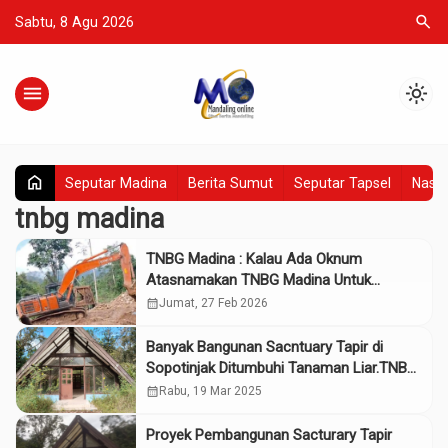
search
Sabtu, 8 Agu 2026
menu
light_mode
home
Seputar Madina
Berita Sumut
Seputar Tapsel
Nasio
tnbg madina
TNBG Madina : Kalau Ada Oknum
Atasnamakan TNBG Madina Untuk
Tambang Emas Ilegal, Segera Laporkan.
calendar_month
Jumat, 27 Feb 2026
Tambang Ilegal di Aek Bontar Segera
Ditindak
Banyak Bangunan Sacntuary Tapir di
Sopotinjak Ditumbuhi Tanaman Liar.TNBG
Sebut Masa Pemeliharaan
calendar_month
Rabu, 19 Mar 2025
Proyek Pembangunan Sacturary Tapir