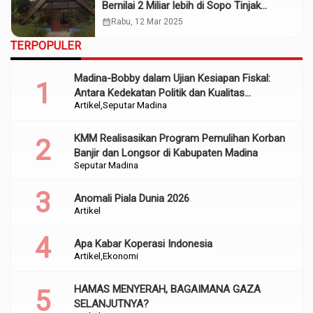
Bernilai 2 Miliar lebih di Sopo Tinjak
Mubazzir. Mapala Akan Lapor Jaksa
calendar_month
Rabu, 12 Mar 2025
TERPOPULER
Madina-Bobby dalam Ujian Kesiapan Fiskal:
Antara Kedekatan Politik dan Kualitas
Artikel
Seputar Madina
Perencanaan
KMM Realisasikan Program Pemulihan Korban
Banjir dan Longsor di Kabupaten Madina
Seputar Madina
Anomali Piala Dunia 2026
Artikel
Apa Kabar Koperasi Indonesia
Artikel
Ekonomi
HAMAS MENYERAH, BAGAIMANA GAZA
SELANJUTNYA?