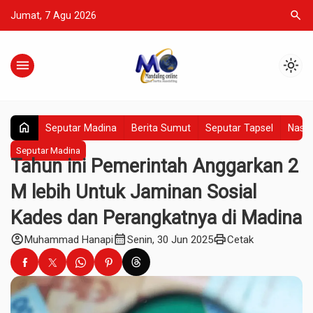
search
Jumat, 7 Agu 2026
menu
light_mode
home
Seputar Madina
Berita Sumut
Seputar Tapsel
Nasio
Seputar Madina
Tahun ini Pemerintah Anggarkan 2
M lebih Untuk Jaminan Sosial
Kades dan Perangkatnya di Madina
account_circle
calendar_month
print
Muhammad Hanapi
Senin, 30 Jun 2025
Cetak