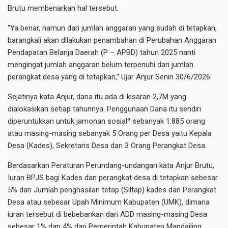
Brutu membenarkan hal tersebut.
“Ya benar, namun dari jumlah anggaran yang sudah di tetapkan,
barangkali akan dilakukan penambahan di Perubahan Anggaran
Pendapatan Belanja Daerah (P – APBD) tahun 2025 nanti
mengingat jumlah anggaran belum terpenuhi dari jumlah
perangkat desa yang di tetapkan,” Ujar Anjur Senin 30/6/2026.
Sejatinya kata Anjur, dana itu ada di kisaran 2,7M yang
dialokasikan setiap tahunnya. Penggunaan Dana itu sendiri
diperuntukkan untuk jamonan sosial⁹ sebanyak 1.885 orang
atau masing-masing sebanyak 5 Orang per Desa yaitu Kepala
Desa (Kades), Sekretaris Desa dan 3 Orang Perangkat Desa.
Berdasarkan Peraturan Perundang-undangan kata Anjur Brutu,
Iuran BPJS bagi Kades dan perangkat desa di tetapkan sebesar
5% dari Jumlah penghasilan tetap (Siltap) kades dan Perangkat
Desa atau sebesar Upah Minimum Kabupaten (UMK), dimana
iuran tersebut di bebebankan dari ADD masing-masing Desa
sebesar 1% dan 4% dari Pemerintah Kabupaten Mandailing