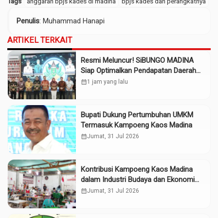
Tags
anggaran bpjs kades di madina
bpjs kades dan perangkatnya
Penulis
: Muhammad Hanapi
ARTIKEL TERKAIT
Resmi Meluncur! SiBUNGO MADINA
Siap Optimalkan Pendapatan Daerah
Madina
calendar_month
1 jam yang lalu
Bupati Dukung Pertumbuhan UMKM
Termasuk Kampoeng Kaos Madina
calendar_month
Jumat, 31 Jul 2026
Kontribusi Kampoeng Kaos Madina
dalam Industri Budaya dan Ekonomi
Daerah
calendar_month
Jumat, 31 Jul 2026