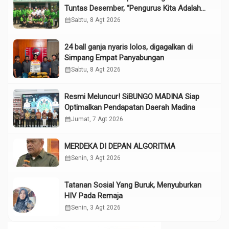
Tuntas Desember, “Pengurus Kita Adalah
Tokoh”
calendar_month
Sabtu, 8 Agt 2026
24 ball ganja nyaris lolos, digagalkan di
Simpang Empat Panyabungan
calendar_month
Sabtu, 8 Agt 2026
Resmi Meluncur! SiBUNGO MADINA Siap
Optimalkan Pendapatan Daerah Madina
calendar_month
Jumat, 7 Agt 2026
MERDEKA DI DEPAN ALGORITMA
calendar_month
Senin, 3 Agt 2026
Tatanan Sosial Yang Buruk, Menyuburkan
HIV Pada Remaja
calendar_month
Senin, 3 Agt 2026