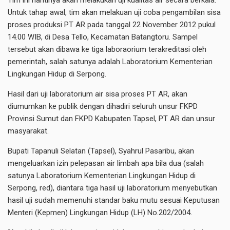
Tim ini nantinya akan melakukan uji kualitas air secara berkala.
Untuk tahap awal, tim akan melakuan uji coba pengambilan sisa
proses produksi PT AR pada tanggal 22 November 2012 pukul
14.00 WIB, di Desa Tello, Kecamatan Batangtoru. Sampel
tersebut akan dibawa ke tiga laboraorium terakreditasi oleh
pemerintah, salah satunya adalah Laboratorium Kementerian
Lingkungan Hidup di Serpong.
Hasil dari uji laboratorium air sisa proses PT AR, akan
diumumkan ke publik dengan dihadiri seluruh unsur FKPD
Provinsi Sumut dan FKPD Kabupaten Tapsel, PT AR dan unsur
masyarakat.
Bupati Tapanuli Selatan (Tapsel), Syahrul Pasaribu, akan
mengeluarkan izin pelepasan air limbah apa bila dua (salah
satunya Laboratorium Kementerian Lingkungan Hidup di
Serpong, red), diantara tiga hasil uji laboratorium menyebutkan
hasil uji sudah memenuhi standar baku mutu sesuai Keputusan
Menteri (Kepmen) Lingkungan Hidup (LH) No.202/2004.