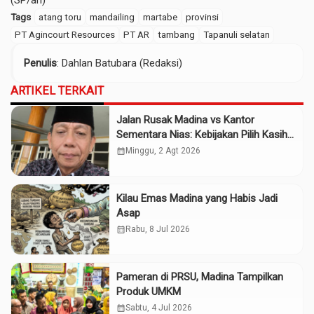
(SP/ari)
Tags
atang toru
mandailing
martabe
provinsi
PT Agincourt Resources
PT AR
tambang
Tapanuli selatan
Penulis
: Dahlan Batubara (Redaksi)
ARTIKEL TERKAIT
Jalan Rusak Madina vs Kantor
Sementara Nias: Kebijakan Pilih Kasih
Gubsu
calendar_month
Minggu, 2 Agt 2026
Kilau Emas Madina yang Habis Jadi
Asap
calendar_month
Rabu, 8 Jul 2026
Pameran di PRSU, Madina Tampilkan
Produk UMKM
calendar_month
Sabtu, 4 Jul 2026