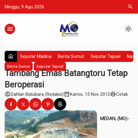
search
Minggu, 9 Agu 2026
menu
light_mode
home
Seputar Madina
Berita Sumut
Seputar Tapsel
Nasio
Berita Sumut
Seputar Tapsel
Tambang Emas Batangtoru Tetap
Beroperasi
account_circle
calendar_month
print
Dahlan Batubara (Redaksi)
Kamis, 15 Nov 2012
Cetak
MEDAN, (MO)-