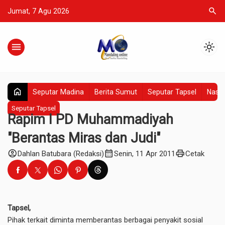
search
Jumat, 7 Agu 2026
menu
light_mode
home
Seputar Madina
Berita Sumut
Seputar Tapsel
Nasio
Seputar Tapsel
Rapim I PD Muhammadiyah
"Berantas Miras dan Judi"
account_circle
calendar_month
print
Dahlan Batubara (Redaksi)
Senin, 11 Apr 2011
Cetak
Tapsel,
Pihak terkait diminta memberantas berbagai penyakit sosial