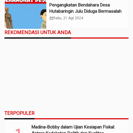
Pengangkatan Bendahara Desa
Hutabaringin Julu Diduga Bermasalah
calendar_month
Rabu, 21 Agt 2024
REKOMENDASI UNTUK ANDA
TERPOPULER
Madina-Bobby dalam Ujian Kesiapan Fiskal: