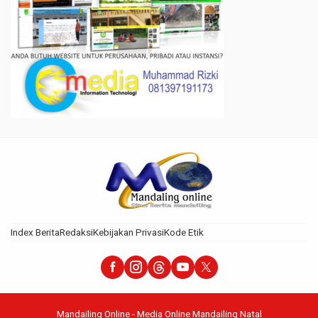
Index Berita
Redaksi
Kebijakan Privasi
Kode Etik
Mandailing Online - Media Online Mandailing Natal