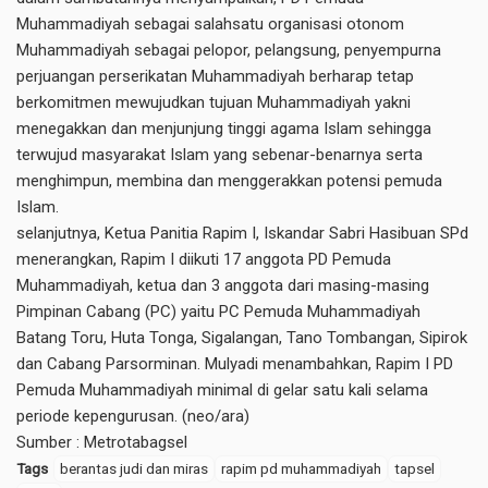
Muhammadiyah sebagai salahsatu organisasi otonom
Muhammadiyah sebagai pelopor, pelangsung, penyempurna
perjuangan perserikatan Muhammadiyah berharap tetap
berkomitmen mewujudkan tujuan Muhammadiyah yakni
menegakkan dan menjunjung tinggi agama Islam sehingga
terwujud masyarakat Islam yang sebenar-benarnya serta
menghimpun, membina dan menggerakkan potensi pemuda
Islam.
selanjutnya, Ketua Panitia Rapim I, Iskandar Sabri Hasibuan SPd
menerangkan, Rapim I diikuti 17 anggota PD Pemuda
Muhammadiyah, ketua dan 3 anggota dari masing-masing
Pimpinan Cabang (PC) yaitu PC Pemuda Muhammadiyah
Batang Toru, Huta Tonga, Sigalangan, Tano Tombangan, Sipirok
dan Cabang Parsorminan. Mulyadi menambahkan, Rapim I PD
Pemuda Muhammadiyah minimal di gelar satu kali selama
periode kepengurusan. (neo/ara)
Sumber :
Metrotabagsel
Tags
berantas judi dan miras
rapim pd muhammadiyah
tapsel