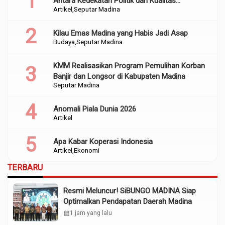
Antara Kedekatan Politik dan Kualitas
Artikel
Seputar Madina
Perencanaan
Kilau Emas Madina yang Habis Jadi Asap
Budaya
Seputar Madina
KMM Realisasikan Program Pemulihan Korban
Banjir dan Longsor di Kabupaten Madina
Seputar Madina
Anomali Piala Dunia 2026
Artikel
Apa Kabar Koperasi Indonesia
Artikel
Ekonomi
TERBARU
Resmi Meluncur! SiBUNGO MADINA Siap
Optimalkan Pendapatan Daerah Madina
calendar_month
1 jam yang lalu