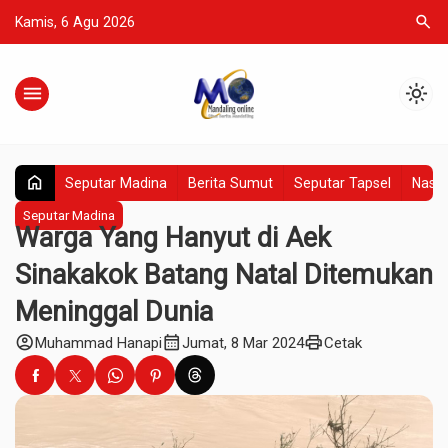
search
Kamis, 6 Agu 2026
menu
light_mode
home
Seputar Madina
Berita Sumut
Seputar Tapsel
Nasio
Seputar Madina
Warga Yang Hanyut di Aek
Sinakakok Batang Natal Ditemukan
Meninggal Dunia
account_circle
calendar_month
print
Muhammad Hanapi
Jumat, 8 Mar 2024
Cetak