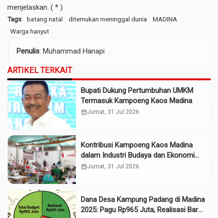
menjelaskan. ( * )
Tags
batang natal
ditemukan meninggal dunia
MADINA.
Warga hanyut
Penulis
: Muhammad Hanapi
ARTIKEL TERKAIT
Bupati Dukung Pertumbuhan UMKM
Termasuk Kampoeng Kaos Madina
calendar_month
Jumat, 31 Jul 2026
Kontribusi Kampoeng Kaos Madina
dalam Industri Budaya dan Ekonomi
Daerah
calendar_month
Jumat, 31 Jul 2026
Dana Desa Kampung Padang di Madina
2025: Pagu Rp965 Juta, Realisasi Baru