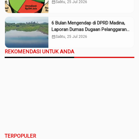
Rp661 Juta
calendar_month
Sabtu, 25 Jul 2026
6 Bulan Mengendap di DPRD Madina,
Laporan Dumas Dugaan Pelanggaran
PT Rendi Tak Digubris
calendar_month
Sabtu, 25 Jul 2026
REKOMENDASI UNTUK ANDA
TERPOPULER