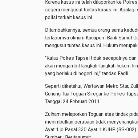
Karena kasus ini telah dilaporkan ke Polre
segera mengusut tuntas kasus ini. Apalagi s
polisi terkait kasus ini.
Ditambahkannya, semua orang sama kedudu
terlapornya oknum Kacapem Bank Sumut Gun
mengusut tuntas kasus ini. Hukum merupakan
“Kalau Polres Tapsel tidak secepatnya da
akan mengambil langkah-langkah hukum hin
yang berlaku di negeri ini,” tandas Fadli.
Seperti diketahui, Wartawan Metro Star, 
Gunung Tua Toguan Siregar ke Polres Tap
Tanggal 24 Februari 2011.
Zulham melaporkan Toguan atas tindak pid
menimbulkan perasaan tidak menyenangka
Ayat 1 jo Pasal 330 Ayat 1 KUHP. (BS-002)
Sumber :
Beritasumut