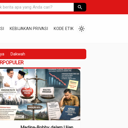
search
light_mode
SI
KEBIJAKAN PRIVASI
KODE ETIK
ya
Dakwah
ERPOPULER
Madina-Bobby dalam Ujian