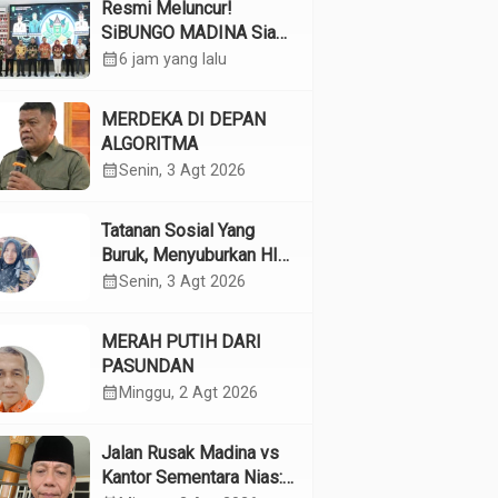
Resmi Meluncur!
SiBUNGO MADINA Siap
Optimalkan Pendapatan
calendar_month
6 jam yang lalu
Daerah Madina
MERDEKA DI DEPAN
ALGORITMA
calendar_month
Senin, 3 Agt 2026
Tatanan Sosial Yang
Buruk, Menyuburkan HIV
Pada Remaja
calendar_month
Senin, 3 Agt 2026
MERAH PUTIH DARI
PASUNDAN
calendar_month
Minggu, 2 Agt 2026
Jalan Rusak Madina vs
Kantor Sementara Nias: