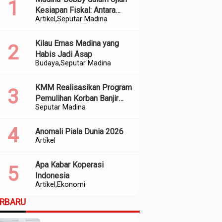
Kesiapan Fiskal: Antara
Artikel
Seputar Madina
Kedekatan Politik dan
Kualitas Perencanaan
Kilau Emas Madina yang
Habis Jadi Asap
Budaya
Seputar Madina
KMM Realisasikan Program
Pemulihan Korban Banjir
Seputar Madina
dan Longsor di Kabupaten
Madina
Anomali Piala Dunia 2026
Artikel
Apa Kabar Koperasi
Indonesia
Artikel
Ekonomi
ERBARU