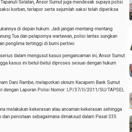
s Tapanuli Selatan, Ansor Sumut juga mendesak supaya polisi
aksi korban, terlapor serta sejumlah saksi telah diperiksa
kannya di depan hukum. Jadi jangan mentang-mentang
ung Tua dan pelapornya wartawan, polisi lantas sungkan
 penglima tertinggi di bumi pertiwi.
n serius dalam mengusut kasus pengancaman ini, Ansor Sumut
gga kasus ini betul-betul diproses sesuai dengan hukum
Zulham Dani Rambe, melaporkan oknum Kacapem Bank Sumut
sel dengan Laporan Polisi Nomor: LP/37/II/2011/SU/TAPSEL
ana melakukan kekerasan atau ancaman kekerasan sehingga
n dan penistaan sebagaimana dimaksud dalam Pasal 335