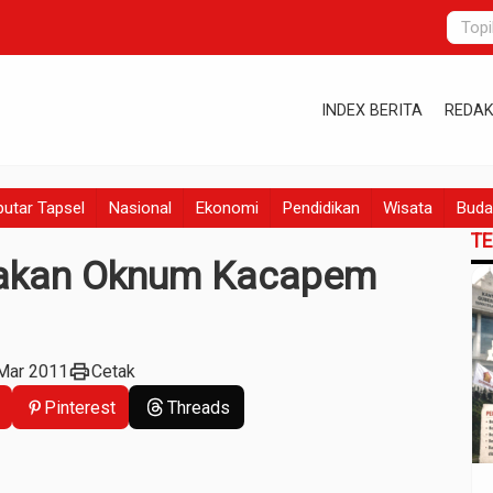
INDEX BERITA
REDAK
utar Tapsel
Nasional
Ekonomi
Pendidikan
Wisata
Buda
T
dakan Oknum Kacapem
print
 Mar 2011
Cetak
Pinterest
Threads