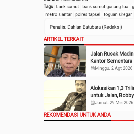
Tags
bank sumut
bank sumut gunung tua
metro siantar
polres tapsel
toguan siregar
Penulis
: Dahlan Batubara (Redaksi)
ARTIKEL TERKAIT
Jalan Rusak Madin
Kantor Sementara 
Kebijakan Pilih Kas
calendar_month
Minggu, 2 Agt 2026
Gubsu
Alokasikan 1,3 Tril
untuk Jalan, Bobby
Ekonomi Sumut
calendar_month
Jumat, 29 Mei 2026
REKOMENDASI UNTUK ANDA