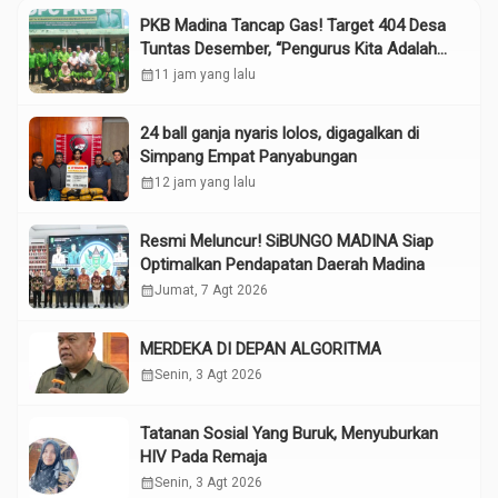
PKB Madina Tancap Gas! Target 404 Desa
Tuntas Desember, “Pengurus Kita Adalah
Tokoh”
calendar_month
11 jam yang lalu
24 ball ganja nyaris lolos, digagalkan di
Simpang Empat Panyabungan
calendar_month
12 jam yang lalu
Resmi Meluncur! SiBUNGO MADINA Siap
Optimalkan Pendapatan Daerah Madina
calendar_month
Jumat, 7 Agt 2026
MERDEKA DI DEPAN ALGORITMA
calendar_month
Senin, 3 Agt 2026
Tatanan Sosial Yang Buruk, Menyuburkan
HIV Pada Remaja
calendar_month
Senin, 3 Agt 2026