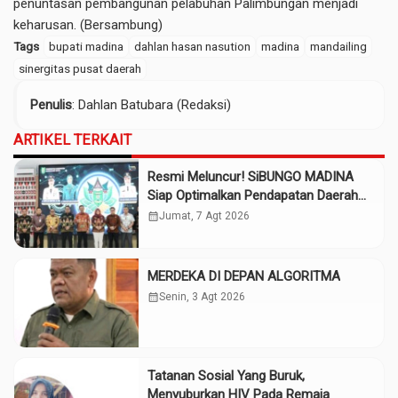
penuntasan pembangunan pelabuhan Palimbungan menjadi
keharusan. (Bersambung)
Tags
bupati madina
dahlan hasan nasution
madina
mandailing
sinergitas pusat daerah
Penulis
: Dahlan Batubara (Redaksi)
ARTIKEL TERKAIT
Resmi Meluncur! SiBUNGO MADINA
Siap Optimalkan Pendapatan Daerah
Madina
calendar_month
Jumat, 7 Agt 2026
MERDEKA DI DEPAN ALGORITMA
calendar_month
Senin, 3 Agt 2026
Tatanan Sosial Yang Buruk,
Menyuburkan HIV Pada Remaja