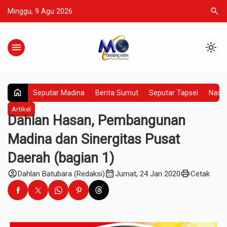
search
Minggu, 9 Agu 2026
menu
light_mode
home
Seputar Madina
Berita Sumut
Seputar Tapsel
Nasio
Artikel
Dahlan Hasan, Pembangunan
Madina dan Sinergitas Pusat
Daerah (bagian 1)
account_circle
calendar_month
print
Dahlan Batubara (Redaksi)
Jumat, 24 Jan 2020
Cetak