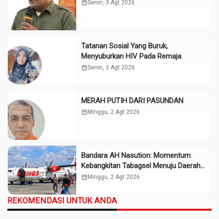
calendar_month
Senin, 3 Agt 2026
Tatanan Sosial Yang Buruk,
Menyuburkan HIV Pada Remaja
calendar_month
Senin, 3 Agt 2026
MERAH PUTIH DARI PASUNDAN
calendar_month
Minggu, 2 Agt 2026
Bandara AH Nasution: Momentum
Kebangkitan Tabagsel Menuju Daerah
Maju
calendar_month
Minggu, 2 Agt 2026
REKOMENDASI UNTUK ANDA