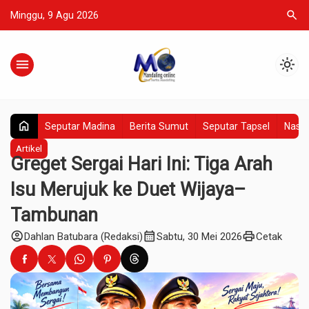
search
Minggu, 9 Agu 2026
menu
light_mode
home
Seputar Madina
Berita Sumut
Seputar Tapsel
Nasio
Artikel
Greget Sergai Hari Ini: Tiga Arah
Isu Merujuk ke Duet Wijaya–
Tambunan
account_circle
calendar_month
print
Dahlan Batubara (Redaksi)
Sabtu, 30 Mei 2026
Cetak