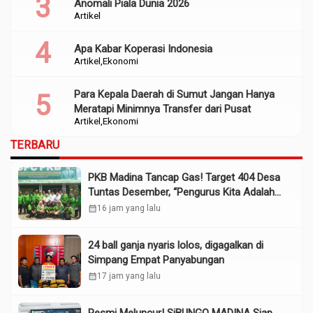
Anomali Piala Dunia 2026
Artikel
Apa Kabar Koperasi Indonesia
Artikel
Ekonomi
Para Kepala Daerah di Sumut Jangan Hanya
Meratapi Minimnya Transfer dari Pusat
Artikel
Ekonomi
TERBARU
PKB Madina Tancap Gas! Target 404 Desa
Tuntas Desember, “Pengurus Kita Adalah
Tokoh”
calendar_month
16 jam yang lalu
24 ball ganja nyaris lolos, digagalkan di
Simpang Empat Panyabungan
calendar_month
17 jam yang lalu
Resmi Meluncur! SiBUNGO MADINA Siap