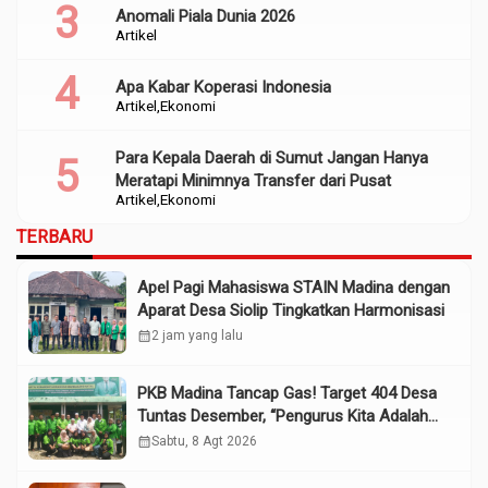
Anomali Piala Dunia 2026
Artikel
Apa Kabar Koperasi Indonesia
Artikel
Ekonomi
Para Kepala Daerah di Sumut Jangan Hanya
Meratapi Minimnya Transfer dari Pusat
Artikel
Ekonomi
TERBARU
Apel Pagi Mahasiswa STAIN Madina dengan
Aparat Desa Siolip Tingkatkan Harmonisasi
calendar_month
2 jam yang lalu
PKB Madina Tancap Gas! Target 404 Desa
Tuntas Desember, “Pengurus Kita Adalah
Tokoh”
calendar_month
Sabtu, 8 Agt 2026