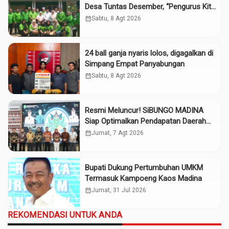
Desa Tuntas Desember, “Pengurus Kita
Adalah Tokoh”
calendar_month
Sabtu, 8 Agt 2026
24 ball ganja nyaris lolos, digagalkan di
Simpang Empat Panyabungan
calendar_month
Sabtu, 8 Agt 2026
Resmi Meluncur! SiBUNGO MADINA
Siap Optimalkan Pendapatan Daerah
Madina
calendar_month
Jumat, 7 Agt 2026
Bupati Dukung Pertumbuhan UMKM
Termasuk Kampoeng Kaos Madina
calendar_month
Jumat, 31 Jul 2026
REKOMENDASI UNTUK ANDA