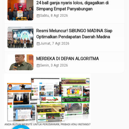
24 ball ganja nyaris lolos, digagalkan di
Simpang Empat Panyabungan
calendar_month
Sabtu, 8 Agt 2026
Resmi Meluncur! SiBUNGO MADINA Siap
Optimalkan Pendapatan Daerah Madina
calendar_month
Jumat, 7 Agt 2026
MERDEKA DI DEPAN ALGORITMA
calendar_month
Senin, 3 Agt 2026