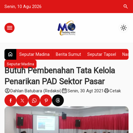
search
Senin, 10 Agu 2026
menu
light_mode
home
Seputar Madina
Berita Sumut
Seputar Tapsel
Nasio
Seputar Madina
Butuh Pembenahan Tata Kelola
Penarikan PAD Sektor Pasar
account_circle
calendar_month
print
Dahlan Batubara (Redaksi)
Senin, 30 Agt 2021
Cetak