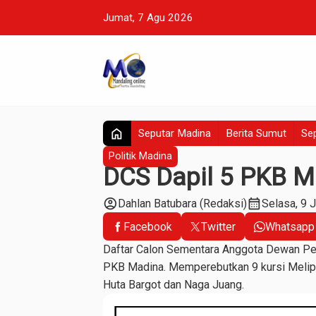
Jumat, 7 Agu 2026
home
Seputar Madina
Berita Sumut
Sep
Politik Madina
DCS Dapil 5 PKB M
account_circle
calendar_month
Dahlan Batubara (Redaksi)
Selasa, 9 
Facebook
Twitter
Whatsapp
Daftar Calon Sementara Anggota Dewan Per
PKB Madina. Memperebutkan 9 kursi Melipu
Huta Bargot dan Naga Juang.