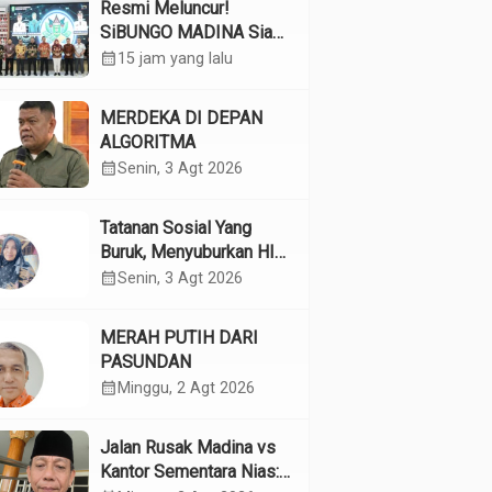
Resmi Meluncur!
SiBUNGO MADINA Siap
Optimalkan Pendapatan
calendar_month
15 jam yang lalu
Daerah Madina
MERDEKA DI DEPAN
ALGORITMA
calendar_month
Senin, 3 Agt 2026
Tatanan Sosial Yang
Buruk, Menyuburkan HIV
Pada Remaja
calendar_month
Senin, 3 Agt 2026
MERAH PUTIH DARI
PASUNDAN
calendar_month
Minggu, 2 Agt 2026
Jalan Rusak Madina vs
Kantor Sementara Nias: