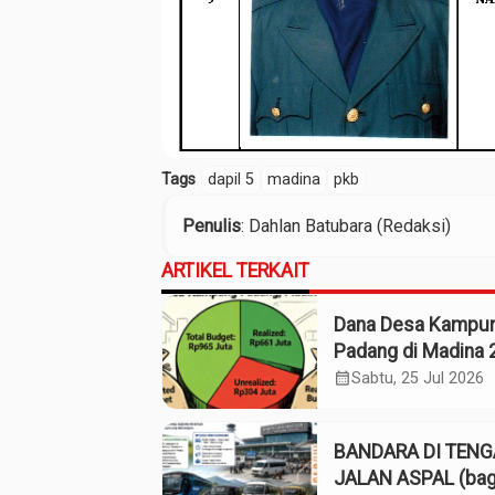
Tags
dapil 5
madina
pkb
Penulis
: Dahlan Batubara (Redaksi)
ARTIKEL TERKAIT
Dana Desa Kampu
Padang di Madina 
Pagu Rp965 Juta,
calendar_month
Sabtu, 25 Jul 2026
Realisasi Baru Rp
Juta
BANDARA DI TEN
JALAN ASPAL (bag