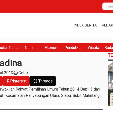
INDEX BERITA
REDAK
utar Tapsel
Nasional
Ekonomi
Pendidikan
Wisata
Buda
T
adina
print
Jul 2013
Cetak
Pinterest
Threads
wakilan Rakyat Pemilihan Umum Tahun 2014 Dapil 5 dari
ti Kecamatan Panyabungan Utara, Siabu, Bukit Malintang,