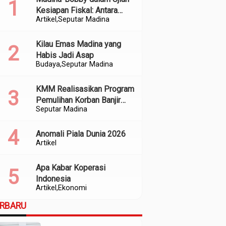
Kesiapan Fiskal: Antara
Artikel
Seputar Madina
Kedekatan Politik dan
Kualitas Perencanaan
Kilau Emas Madina yang
Habis Jadi Asap
Budaya
Seputar Madina
KMM Realisasikan Program
Pemulihan Korban Banjir
Seputar Madina
dan Longsor di Kabupaten
Madina
Anomali Piala Dunia 2026
Artikel
Apa Kabar Koperasi
Indonesia
Artikel
Ekonomi
ERBARU