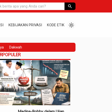
search
light_mode
SI
KEBIJAKAN PRIVASI
KODE ETIK
ya
Dakwah
ERPOPULER
Madina-Bobby dalam Ujian