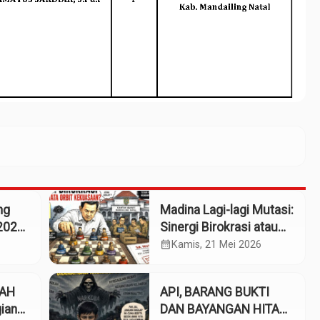
ng
Madina Lagi-lagi Mutasi:
2025:
Sinergi Birokrasi atau
Kolaborasi Kekuasaan?
calendar_month
Kamis, 21 Mei 2026
661
GAH
API, BARANG BUKTI
ian
DAN BAYANGAN HITAM