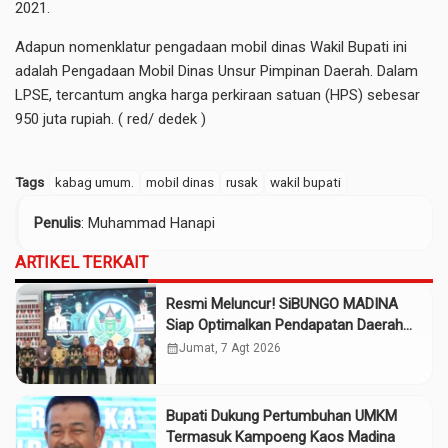
2021.
Adapun nomenklatur pengadaan mobil dinas Wakil Bupati ini
adalah Pengadaan Mobil Dinas Unsur Pimpinan Daerah. Dalam
LPSE, tercantum angka harga perkiraan satuan (HPS) sebesar
950 juta rupiah. ( red/ dedek )
Tags
kabag umum.
mobil dinas
rusak
wakil bupati
Penulis
: Muhammad Hanapi
ARTIKEL TERKAIT
Resmi Meluncur! SiBUNGO MADINA
Siap Optimalkan Pendapatan Daerah
Madina
calendar_month
Jumat, 7 Agt 2026
Bupati Dukung Pertumbuhan UMKM
Termasuk Kampoeng Kaos Madina