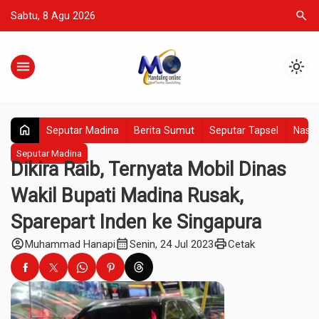
search
Sabtu, 8 Agu 2026
menu
light_mode
home
Seputar Madina
Berita Sumut
Seputar Tapsel
Nasio
Seputar Madina
Dikira Raib, Ternyata Mobil Dinas
Wakil Bupati Madina Rusak,
Sparepart Inden ke Singapura
account_circle
calendar_month
print
Muhammad Hanapi
Senin, 24 Jul 2023
Cetak