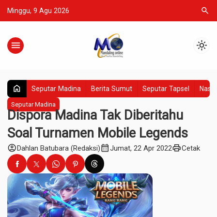
search
Minggu, 9 Agu 2026
menu
light_mode
home
Seputar Madina
Berita Sumut
Seputar Tapsel
Nasio
Seputar Madina
Dispora Madina Tak Diberitahu
Soal Turnamen Mobile Legends
account_circle
calendar_month
print
Dahlan Batubara (Redaksi)
Jumat, 22 Apr 2022
Cetak