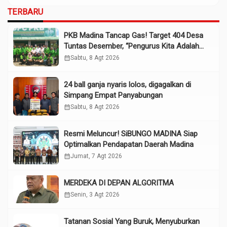
TERBARU
PKB Madina Tancap Gas! Target 404 Desa
Tuntas Desember, “Pengurus Kita Adalah
Tokoh”
calendar_month
Sabtu, 8 Agt 2026
24 ball ganja nyaris lolos, digagalkan di
Simpang Empat Panyabungan
calendar_month
Sabtu, 8 Agt 2026
Resmi Meluncur! SiBUNGO MADINA Siap
Optimalkan Pendapatan Daerah Madina
calendar_month
Jumat, 7 Agt 2026
MERDEKA DI DEPAN ALGORITMA
calendar_month
Senin, 3 Agt 2026
Tatanan Sosial Yang Buruk, Menyuburkan