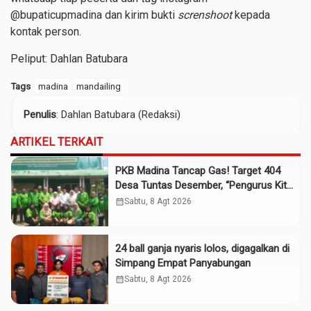
@bupaticupmadina dan kirim bukti
screnshoot
kepada
kontak person.
Peliput: Dahlan Batubara
Tags
madina
mandailing
Penulis
: Dahlan Batubara (Redaksi)
ARTIKEL TERKAIT
PKB Madina Tancap Gas! Target 404
Desa Tuntas Desember, “Pengurus Kita
Adalah Tokoh”
calendar_month
Sabtu, 8 Agt 2026
24 ball ganja nyaris lolos, digagalkan di
Simpang Empat Panyabungan
calendar_month
Sabtu, 8 Agt 2026