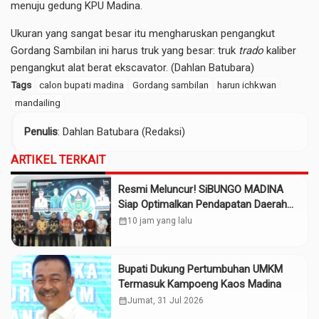
menuju gedung KPU Madina.
Ukuran yang sangat besar itu mengharuskan pengangkut
Gordang Sambilan ini harus truk yang besar: truk
trado
kaliber
pengangkut alat berat ekscavator. (Dahlan Batubara)
Tags
calon bupati madina
Gordang sambilan
harun ichkwan
mandailing
Penulis
: Dahlan Batubara (Redaksi)
ARTIKEL TERKAIT
Resmi Meluncur! SiBUNGO MADINA
Siap Optimalkan Pendapatan Daerah
Madina
calendar_month
10 jam yang lalu
Bupati Dukung Pertumbuhan UMKM
Termasuk Kampoeng Kaos Madina
calendar_month
Jumat, 31 Jul 2026