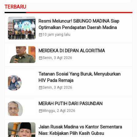
TERBARU
Resmi Meluncur! SiBUNGO MADINA Siap
Optimalkan Pendapatan Daerah Madina
calendar_month
10 jam yang lalu
MERDEKA DI DEPAN ALGORITMA
calendar_month
Senin, 3 Agt 2026
Tatanan Sosial Yang Buruk, Menyuburkan
HIV Pada Remaja
calendar_month
Senin, 3 Agt 2026
MERAH PUTIH DARI PASUNDAN
calendar_month
Minggu, 2 Agt 2026
Jalan Rusak Madina vs Kantor Sementara
Nias: Kebijakan Pilih Kasih Gubsu