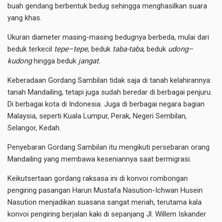
buah gendang berbentuk bedug sehingga menghasilkan suara
yang khas.
Ukuran diameter masing-masing bedugnya berbeda, mulai dari
beduk terkecil
tepe
–
tepe
, beduk
taba-taba
, beduk
udong
–
kudong
hingga beduk
jangat.
Keberadaan Gordang Sambilan tidak saja di tanah kelahirannya:
tanah Mandailing, tetapi juga sudah beredar di berbagai penjuru.
Di berbagai kota di Indonesia. Juga di berbagai negara bagian
Malaysia, seperti Kuala Lumpur, Perak, Negeri Sembilan,
Selangor, Kedah.
Penyebaran Gordang Sambilan itu mengikuti persebaran orang
Mandailing yang membawa keseniannya saat bermigrasi.
Keikutsertaan gordang raksasa ini di konvoi rombongan
pengiring pasangan Harun Mustafa Nasution-Ichwan Husein
Nasution menjadikan suasana sangat meriah, terutama kala
konvoi pengiring berjalan kaki di sepanjang Jl. Willem Iskander