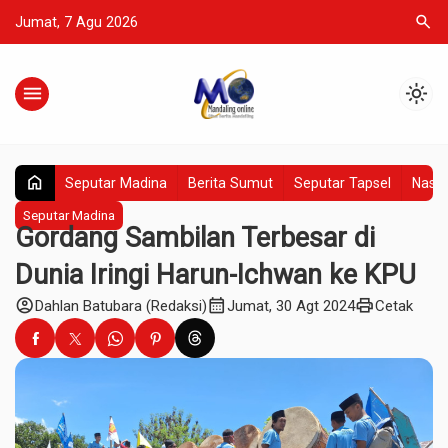
search
Jumat, 7 Agu 2026
menu
light_mode
home
Seputar Madina
Berita Sumut
Seputar Tapsel
Nasio
Seputar Madina
Gordang Sambilan Terbesar di
Dunia Iringi Harun-Ichwan ke KPU
account_circle
calendar_month
print
Dahlan Batubara (Redaksi)
Jumat, 30 Agt 2024
Cetak