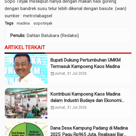
Sopo Tinjak meskipun hanya dengan makan nasi goreng
dengan bandrek susu telur lebih dikenal dengan basute. (wan)
sumber :
metrotabagsel
Tags
madina
sopotinjak
Penulis
: Dahlan Batubara (Redaksi)
ARTIKEL TERKAIT
Bupati Dukung Pertumbuhan UMKM
Termasuk Kampoeng Kaos Madina
calendar_month
Jumat, 31 Jul 2026
Kontribusi Kampoeng Kaos Madina
dalam Industri Budaya dan Ekonomi
Daerah
calendar_month
Jumat, 31 Jul 2026
Dana Desa Kampung Padang di Madina
2025: Pagu Rp965 Juta, Realisasi Baru