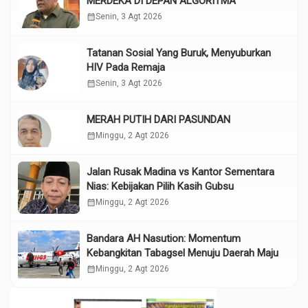
MERDEKA DI DEPAN ALGORITMA
calendar_month
Senin, 3 Agt 2026
Tatanan Sosial Yang Buruk, Menyuburkan
HIV Pada Remaja
calendar_month
Senin, 3 Agt 2026
MERAH PUTIH DARI PASUNDAN
calendar_month
Minggu, 2 Agt 2026
Jalan Rusak Madina vs Kantor Sementara
Nias: Kebijakan Pilih Kasih Gubsu
calendar_month
Minggu, 2 Agt 2026
Bandara AH Nasution: Momentum
Kebangkitan Tabagsel Menuju Daerah Maju
calendar_month
Minggu, 2 Agt 2026