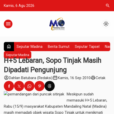
search
Kamis, 6 Agu 2026
menu
light_mode
home
Seputar Madina
Berita Sumut
Seputar Tapsel
Nasio
Seputar Madina
H+5 Lebaran, Sopo Tinjak Masih
Dipadati Pengunjung
account_circle
calendar_month
print
Dahlan Batubara (Redaksi)
Kamis, 16 Sep 2010
Cetak
Meskipun sudah
memasuki H+5 Lebaran,
Rabu (15/9) masyarakat Kabupaten Mandailing Natal (Madina)
masih memadati objek wisata Sopo Tinjak untuk menikmati