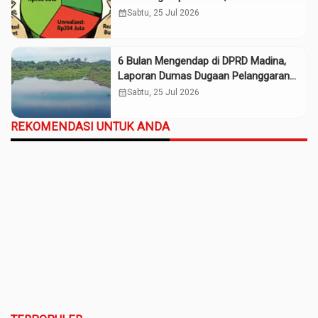
Rp661 Juta
calendar_month
Sabtu, 25 Jul 2026
6 Bulan Mengendap di DPRD Madina,
Laporan Dumas Dugaan Pelanggaran
PT Rendi Tak Digubris
calendar_month
Sabtu, 25 Jul 2026
REKOMENDASI UNTUK ANDA