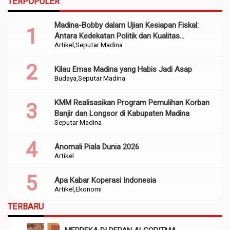
TERPOPULER
Madina-Bobby dalam Ujian Kesiapan Fiskal:
Antara Kedekatan Politik dan Kualitas
Artikel
Seputar Madina
Perencanaan
Kilau Emas Madina yang Habis Jadi Asap
Budaya
Seputar Madina
KMM Realisasikan Program Pemulihan Korban
Banjir dan Longsor di Kabupaten Madina
Seputar Madina
Anomali Piala Dunia 2026
Artikel
Apa Kabar Koperasi Indonesia
Artikel
Ekonomi
TERBARU