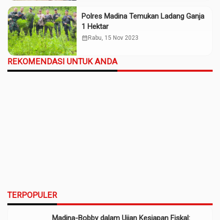
Polres Madina Temukan Ladang Ganja
1 Hektar
calendar_month
Rabu, 15 Nov 2023
REKOMENDASI UNTUK ANDA
TERPOPULER
Madina-Bobby dalam Ujian Kesiapan Fiskal: