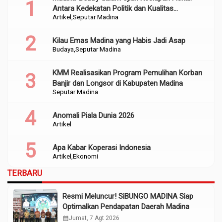
Antara Kedekatan Politik dan Kualitas
Artikel
Seputar Madina
Perencanaan
Kilau Emas Madina yang Habis Jadi Asap
Budaya
Seputar Madina
KMM Realisasikan Program Pemulihan Korban
Banjir dan Longsor di Kabupaten Madina
Seputar Madina
Anomali Piala Dunia 2026
Artikel
Apa Kabar Koperasi Indonesia
Artikel
Ekonomi
TERBARU
Resmi Meluncur! SiBUNGO MADINA Siap
Optimalkan Pendapatan Daerah Madina
calendar_month
Jumat, 7 Agt 2026