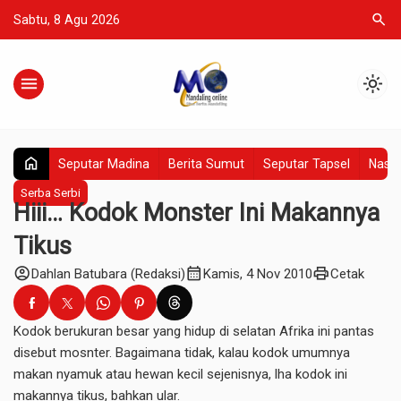
search
Sabtu, 8 Agu 2026
menu
light_mode
home
Seputar Madina
Berita Sumut
Seputar Tapsel
Nasio
Serba Serbi
Hiii… Kodok Monster Ini Makannya
Tikus
account_circle
calendar_month
print
Dahlan Batubara (Redaksi)
Kamis, 4 Nov 2010
Cetak
Kodok berukuran besar yang hidup di selatan Afrika ini pantas
disebut mosnter. Bagaimana tidak, kalau kodok umumnya
makan nyamuk atau hewan kecil sejenisnya, lha kodok ini
makannya tikus, bahkan ular.