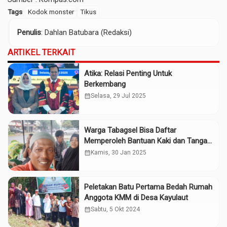
Tags
Kodok monster
Tikus
Penulis
: Dahlan Batubara (Redaksi)
ARTIKEL TERKAIT
Atika: Relasi Penting Untuk
Berkembang
calendar_month
Selasa, 29 Jul 2025
Warga Tabagsel Bisa Daftar
Memperoleh Bantuan Kaki dan Tangan
Palsu
calendar_month
Kamis, 30 Jan 2025
Peletakan Batu Pertama Bedah Rumah
Anggota KMM di Desa Kayulaut
calendar_month
Sabtu, 5 Okt 2024