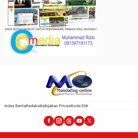
Index Berita
Redaksi
Kebijakan Privasi
Kode Etik