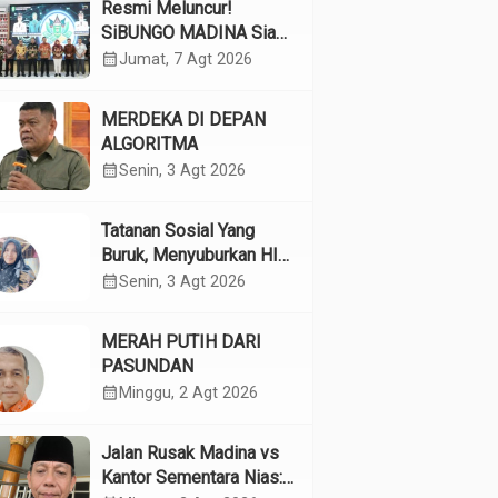
Resmi Meluncur!
SiBUNGO MADINA Siap
Optimalkan Pendapatan
calendar_month
Jumat, 7 Agt 2026
Daerah Madina
MERDEKA DI DEPAN
ALGORITMA
calendar_month
Senin, 3 Agt 2026
Tatanan Sosial Yang
Buruk, Menyuburkan HIV
Pada Remaja
calendar_month
Senin, 3 Agt 2026
MERAH PUTIH DARI
PASUNDAN
calendar_month
Minggu, 2 Agt 2026
Jalan Rusak Madina vs
Kantor Sementara Nias: