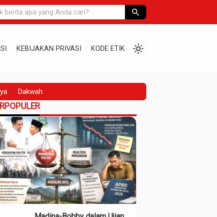
search
light_mode
SI
KEBIJAKAN PRIVASI
KODE ETIK
ya
Dakwah
ERPOPULER
Madina-Bobby dalam Ujian