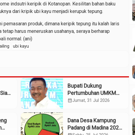
me indsutri keripik di Kotanopan. Kesilitan bahan baku
ya dari kripik ubi kayu menjadi kerupuk tepung.
 pemasaran produk, dimana keripik tepung itu kalah laris
dia tetap harus meneruskan usahanya, seraya berharap
li normal. (ani)
iling
ubi kayu
Bupati Dukung
Siap
Pertumbuhan UMKM
patan
Termasuk Kampoeng
calendar_month
Jumat, 31 Jul 2026
Kaos Madina
eng
Dana Desa Kampung
m
Padang di Madina 2025: