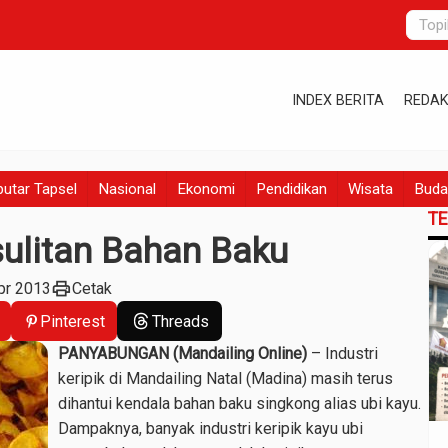
INDEX BERITA
REDAK
utar Tapsel
Nasional
Ekonomi
Pendidikan
Wisata
Buda
T
esulitan Bahan Baku
print
pr 2013
Cetak
Pinterest
Threads
PANYABUNGAN (Mandailing Online)
– Industri
keripik di Mandailing Natal (Madina) masih terus
dihantui kendala bahan baku singkong alias ubi kayu.
Dampaknya, banyak industri keripik kayu ubi