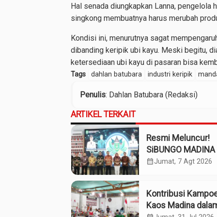
Hal senada diungkapkan Lanna, pengelola ho
singkong membuatnya harus merubah produkn
Kondisi ini, menurutnya sagat mempengaruhi
dibanding keripik ubi kayu. Meski begitu, 
ketersediaan ubi kayu di pasaran bisa kemba
Tags
dahlan batubara
industri keripik
manda
Penulis
: Dahlan Batubara (Redaksi)
ARTIKEL TERKAIT
Resmi Meluncur!
SiBUNGO MADINA 
Optimalkan Penda
calendar_month
Jumat, 7 Agt 2026
Daerah Madina
Kontribusi Kampo
Kaos Madina dala