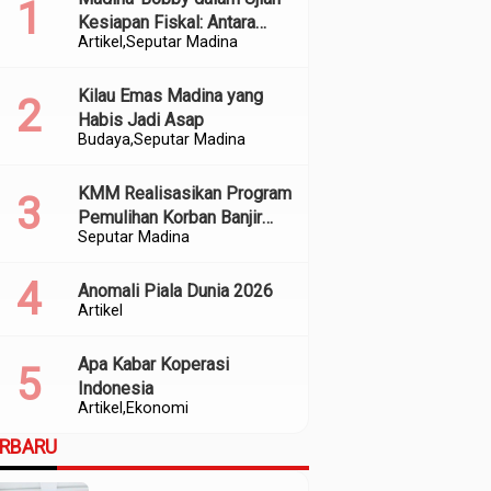
Kesiapan Fiskal: Antara
Artikel
Seputar Madina
Kedekatan Politik dan
Kualitas Perencanaan
Kilau Emas Madina yang
Habis Jadi Asap
Budaya
Seputar Madina
KMM Realisasikan Program
Pemulihan Korban Banjir
Seputar Madina
dan Longsor di Kabupaten
Madina
Anomali Piala Dunia 2026
Artikel
Apa Kabar Koperasi
Indonesia
Artikel
Ekonomi
ERBARU