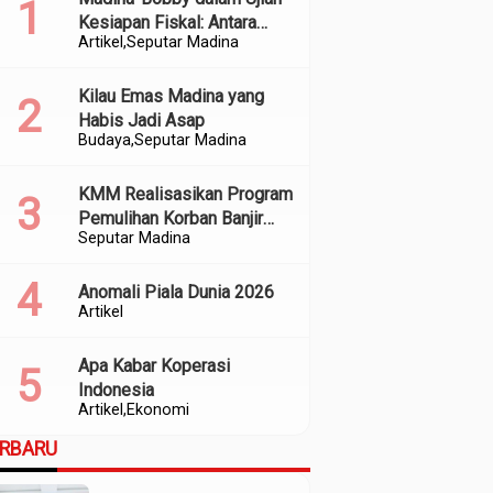
Kesiapan Fiskal: Antara
Artikel
Seputar Madina
Kedekatan Politik dan
Kualitas Perencanaan
Kilau Emas Madina yang
Habis Jadi Asap
Budaya
Seputar Madina
KMM Realisasikan Program
Pemulihan Korban Banjir
Seputar Madina
dan Longsor di Kabupaten
Madina
Anomali Piala Dunia 2026
Artikel
Apa Kabar Koperasi
Indonesia
Artikel
Ekonomi
ERBARU