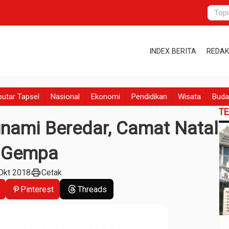
INDEX BERITA
REDAK
utar Tapsel
Nasional
Ekonomi
Pendidikan
Wisata
Buda
T
nami Beredar, Camat Natal
 Gempa
print
Okt 2018
Cetak
Pinterest
Threads