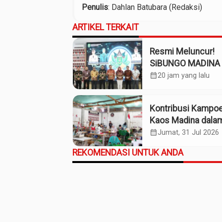
Penulis
: Dahlan Batubara (Redaksi)
ARTIKEL TERKAIT
Resmi Meluncur!
SiBUNGO MADINA 
Optimalkan Penda
calendar_month
20 jam yang lalu
Daerah Madina
Kontribusi Kampo
Kaos Madina dala
Industri Budaya da
calendar_month
Jumat, 31 Jul 2026
Ekonomi Daerah
REKOMENDASI UNTUK ANDA