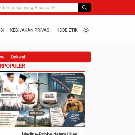
search
light_mode
SI
KEBIJAKAN PRIVASI
KODE ETIK
ya
Dakwah
ERPOPULER
Madina-Bobby dalam Ujian