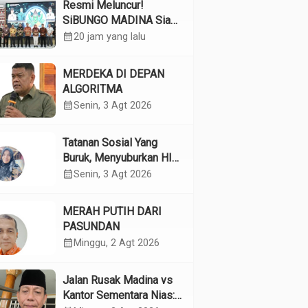
Resmi Meluncur!
SiBUNGO MADINA Siap
Optimalkan Pendapatan
calendar_month
20 jam yang lalu
Daerah Madina
MERDEKA DI DEPAN
ALGORITMA
calendar_month
Senin, 3 Agt 2026
Tatanan Sosial Yang
Buruk, Menyuburkan HIV
Pada Remaja
calendar_month
Senin, 3 Agt 2026
MERAH PUTIH DARI
PASUNDAN
calendar_month
Minggu, 2 Agt 2026
Jalan Rusak Madina vs
Kantor Sementara Nias: