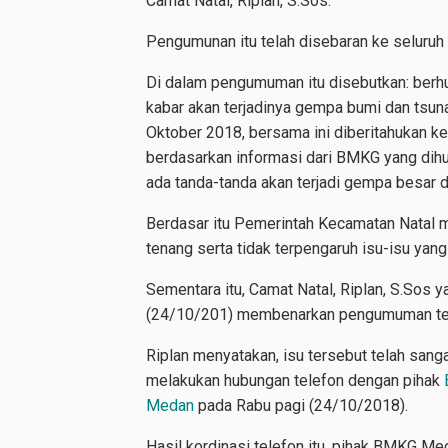
Camat Natal, Riplan, S.Sos.
Pengumunan itu telah disebaran ke seluruh
Di dalam pengumuman itu disebutkan: berhu
kabar akan terjadinya gempa bumi dan tsun
Oktober 2018, bersama ini diberitahukan k
berdasarkan informasi dari BMKG yang dih
ada tanda-tanda akan terjadi gempa besar d
Berdasar itu Pemerintah Kecamatan Natal 
tenang serta tidak terpengaruh isu-isu yan
Sementara itu, Camat Natal, Riplan, S.Sos y
(24/10/201) membenarkan pengumuman ters
Riplan menyatakan, isu tersebut telah sang
melakukan hubungan telefon dengan pihak
Medan
pada Rabu pagi (24/10/2018).
Hasil kordinasi telefon itu, pihak BMKG Me