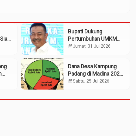
Bupati Dukung
Siap
Pertumbuhan UMKM
patan
Termasuk Kampoeng
calendar_month
Jumat, 31 Jul 2026
Kaos Madina
eng
Dana Desa Kampung
m
Padang di Madina 2025:
n
Pagu Rp965 Juta,
calendar_month
Sabtu, 25 Jul 2026
Realisasi Baru Rp661
Juta