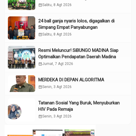
Tokoh”
calendar_month
Sabtu, 8 Agt 2026
24 ball ganja nyaris lolos, digagalkan di
Simpang Empat Panyabungan
calendar_month
Sabtu, 8 Agt 2026
Resmi Meluncur! SiBUNGO MADINA Siap
Optimalkan Pendapatan Daerah Madina
calendar_month
Jumat, 7 Agt 2026
MERDEKA DI DEPAN ALGORITMA
calendar_month
Senin, 3 Agt 2026
Tatanan Sosial Yang Buruk, Menyuburkan
HIV Pada Remaja
calendar_month
Senin, 3 Agt 2026