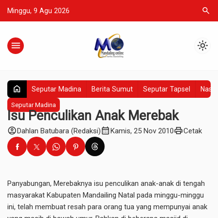
search
Minggu, 9 Agu 2026
menu
light_mode
home
Seputar Madina
Berita Sumut
Seputar Tapsel
Nasio
Seputar Madina
Isu Penculikan Anak Merebak
account_circle
calendar_month
print
Dahlan Batubara (Redaksi)
Kamis, 25 Nov 2010
Cetak
Panyabungan, Merebaknya isu penculikan anak-anak di tengah
masyarakat Kabupaten Mandailing Natal pada minggu-minggu
ini, telah membuat resah para orang tua yang mempunyai anak