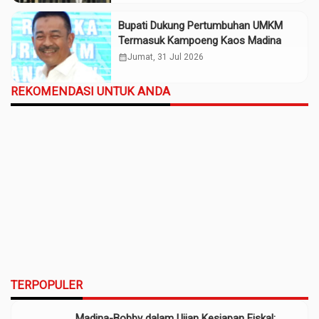
Bupati Dukung Pertumbuhan UMKM
Termasuk Kampoeng Kaos Madina
calendar_month
Jumat, 31 Jul 2026
REKOMENDASI UNTUK ANDA
TERPOPULER
Madina-Bobby dalam Ujian Kesiapan Fiskal: