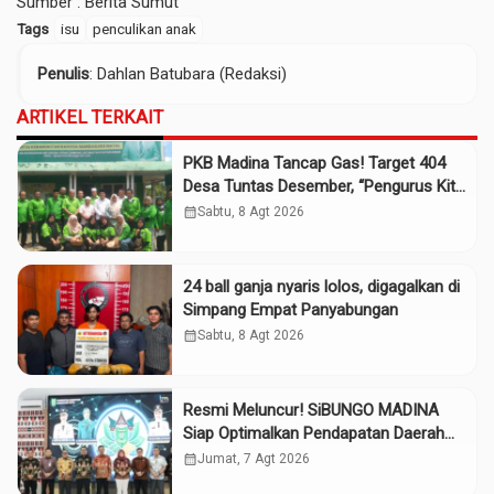
Sumber :
Berita Sumut
Tags
isu
penculikan anak
Penulis
: Dahlan Batubara (Redaksi)
ARTIKEL TERKAIT
PKB Madina Tancap Gas! Target 404
Desa Tuntas Desember, “Pengurus Kita
Adalah Tokoh”
calendar_month
Sabtu, 8 Agt 2026
24 ball ganja nyaris lolos, digagalkan di
Simpang Empat Panyabungan
calendar_month
Sabtu, 8 Agt 2026
Resmi Meluncur! SiBUNGO MADINA
Siap Optimalkan Pendapatan Daerah
Madina
calendar_month
Jumat, 7 Agt 2026