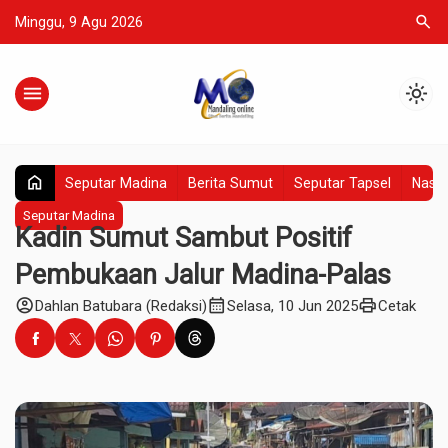
search
Minggu, 9 Agu 2026
menu
light_mode
home
Seputar Madina
Berita Sumut
Seputar Tapsel
Nasio
Seputar Madina
Kadin Sumut Sambut Positif
Pembukaan Jalur Madina-Palas
account_circle
calendar_month
print
Dahlan Batubara (Redaksi)
Selasa, 10 Jun 2025
Cetak