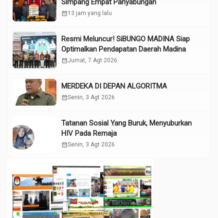
Simpang Empat Panyabungan
calendar_month
13 jam yang lalu
Resmi Meluncur! SiBUNGO MADINA Siap
Optimalkan Pendapatan Daerah Madina
calendar_month
Jumat, 7 Agt 2026
MERDEKA DI DEPAN ALGORITMA
calendar_month
Senin, 3 Agt 2026
Tatanan Sosial Yang Buruk, Menyuburkan
HIV Pada Remaja
calendar_month
Senin, 3 Agt 2026