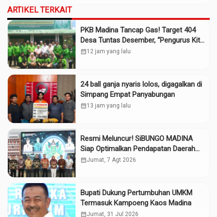
ARTIKEL TERKAIT
PKB Madina Tancap Gas! Target 404
Desa Tuntas Desember, “Pengurus Kita
Adalah Tokoh”
calendar_month
12 jam yang lalu
24 ball ganja nyaris lolos, digagalkan di
Simpang Empat Panyabungan
calendar_month
13 jam yang lalu
Resmi Meluncur! SiBUNGO MADINA
Siap Optimalkan Pendapatan Daerah
Madina
calendar_month
Jumat, 7 Agt 2026
Bupati Dukung Pertumbuhan UMKM
Termasuk Kampoeng Kaos Madina
calendar_month
Jumat, 31 Jul 2026