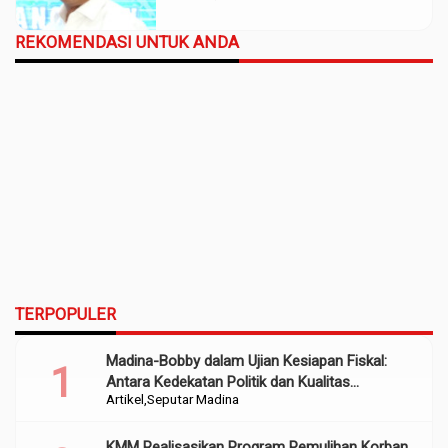
REKOMENDASI UNTUK ANDA
TERPOPULER
Madina-Bobby dalam Ujian Kesiapan Fiskal:
Antara Kedekatan Politik dan Kualitas
Artikel
Seputar Madina
Perencanaan
KMM Realisasikan Program Pemulihan Korban