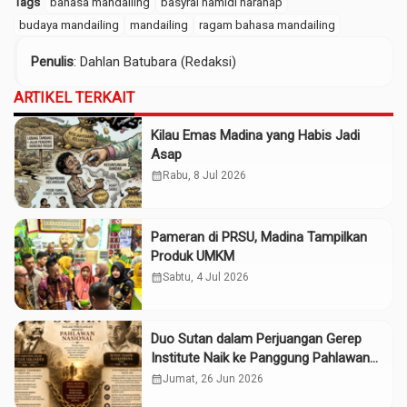
Tags
bahasa mandailing
basyral hamidi harahap
budaya mandailing
mandailing
ragam bahasa mandailing
Penulis
: Dahlan Batubara (Redaksi)
ARTIKEL TERKAIT
Kilau Emas Madina yang Habis Jadi
Asap
calendar_month
Rabu, 8 Jul 2026
Pameran di PRSU, Madina Tampilkan
Produk UMKM
calendar_month
Sabtu, 4 Jul 2026
Duo Sutan dalam Perjuangan Gerep
Institute Naik ke Panggung Pahlawan
Nasional
calendar_month
Jumat, 26 Jun 2026