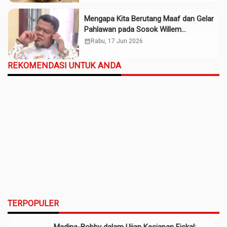
Mengapa Kita Berutang Maaf dan Gelar
Pahlawan pada Sosok Willem
Iskander?
calendar_month
Rabu, 17 Jun 2026
REKOMENDASI UNTUK ANDA
TERPOPULER
Madina-Bobby dalam Ujian Kesiapan Fiskal: