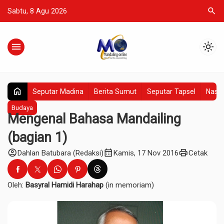
search
Sabtu, 8 Agu 2026
menu
light_mode
home
Seputar Madina
Berita Sumut
Seputar Tapsel
Nasio
Budaya
Mengenal Bahasa Mandailing
(bagian 1)
account_circle
calendar_month
print
Dahlan Batubara (Redaksi)
Kamis, 17 Nov 2016
Cetak
Oleh:
Basyral Hamidi Harahap
(in memoriam)