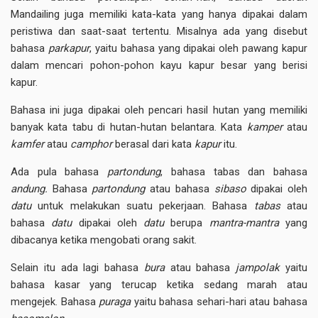
Mandailing juga memiliki kata-kata yang hanya dipakai dalam
peristiwa dan saat-saat tertentu. Misalnya ada yang disebut
bahasa
parkapur
, yaitu bahasa yang dipakai oleh pawang kapur
dalam mencari pohon-pohon kayu kapur besar yang berisi
kapur.
Bahasa ini juga dipakai oleh pencari hasil hutan yang memiliki
banyak kata tabu di hutan-hutan belantara. Kata
kamper
atau
kamfer
atau
camphor
berasal dari kata
kapur
itu.
Ada pula bahasa
partondung
, bahasa tabas dan bahasa
andung.
Bahasa
partondung
atau bahasa
sibaso
dipakai oleh
datu
untuk melakukan suatu pekerjaan. Bahasa
tabas
atau
bahasa
datu
dipakai oleh
datu
berupa
mantra-mantra
yang
dibacanya ketika mengobati orang sakit.
Selain itu ada lagi bahasa
bura
atau bahasa
jampolak
yaitu
bahasa kasar yang terucap ketika sedang marah atau
mengejek. Bahasa
puraga
yaitu bahasa sehari-hari atau bahasa