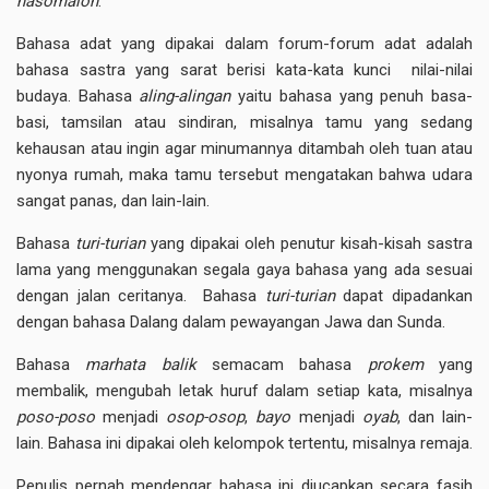
hasomalon
.
Bahasa adat yang dipakai dalam forum-forum adat adalah
bahasa sastra yang sarat berisi kata-kata kunci nilai-nilai
budaya. Bahasa
aling-alingan
yaitu bahasa yang penuh basa-
basi, tamsilan atau sindiran, misalnya tamu yang sedang
kehausan atau ingin agar minumannya ditambah oleh tuan atau
nyonya rumah, maka tamu tersebut mengatakan bahwa udara
sangat panas, dan lain-lain.
Bahasa
turi-turian
yang dipakai oleh penutur kisah-kisah sastra
lama yang menggunakan segala gaya bahasa yang ada sesuai
dengan jalan ceritanya. Bahasa
turi-turian
dapat dipadankan
dengan bahasa Dalang dalam pewayangan Jawa dan Sunda.
Bahasa
marhata balik
semacam bahasa
prokem
yang
membalik, mengubah letak huruf dalam setiap kata, misalnya
poso-poso
menjadi
osop-osop
,
bayo
menjadi
oyab
, dan lain-
lain. Bahasa ini dipakai oleh kelompok tertentu, misalnya remaja.
Penulis pernah mendengar bahasa ini diucapkan secara fasih