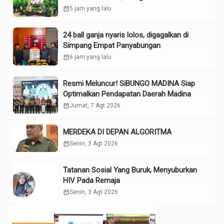
Tokoh”
calendar_month
5 jam yang lalu
24 ball ganja nyaris lolos, digagalkan di
Simpang Empat Panyabungan
calendar_month
6 jam yang lalu
Resmi Meluncur! SiBUNGO MADINA Siap
Optimalkan Pendapatan Daerah Madina
calendar_month
Jumat, 7 Agt 2026
MERDEKA DI DEPAN ALGORITMA
calendar_month
Senin, 3 Agt 2026
Tatanan Sosial Yang Buruk, Menyuburkan
HIV Pada Remaja
calendar_month
Senin, 3 Agt 2026