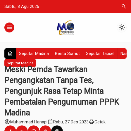
search
Sabtu, 8 Agu 2026
menu
light_mode
home
Seputar Madina
Berita Sumut
Seputar Tapsel
Nasio
Seputar Madina
Meski Pemda Tawarkan
Pengangkatan Tanpa Tes,
Pengunjuk Rasa Tetap Minta
Pembatalan Pengumuman PPPK
Madina
account_circle
calendar_month
print
Muhammad Hanapi
Rabu, 27 Des 2023
Cetak