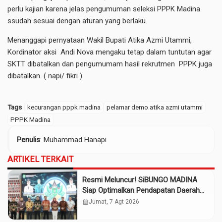
perlu kajian karena jelas pengumuman seleksi PPPK Madina
ssudah sesuai dengan aturan yang berlaku.
Menanggapi pernyataan Wakil Bupati Atika Azmi Utammi,
Kordinator aksi Andi Nova mengaku tetap dalam tuntutan agar
SKTT dibatalkan dan pengumumam hasil rekrutmen PPPK juga
dibatalkan. ( napi/ fikri )
Tags
kecurangan pppk madina
pelamar demo.atika azmi utammi
PPPK Madina
Penulis
: Muhammad Hanapi
ARTIKEL TERKAIT
Resmi Meluncur! SiBUNGO MADINA
Siap Optimalkan Pendapatan Daerah
Madina
calendar_month
Jumat, 7 Agt 2026