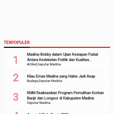
TERPOPULER
Madina-Bobby dalam Ujian Kesiapan Fiskal:
Antara Kedekatan Politik dan Kualitas
Artikel
Seputar Madina
Perencanaan
Kilau Emas Madina yang Habis Jadi Asap
Budaya
Seputar Madina
KMM Realisasikan Program Pemulihan Korban
Banjir dan Longsor di Kabupaten Madina
Seputar Madina