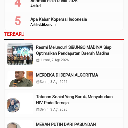
Anomali Piala Dunia 2026
Artikel
Apa Kabar Koperasi Indonesia
Artikel
Ekonomi
TERBARU
Resmi Meluncur! SiBUNGO MADINA Siap
Optimalkan Pendapatan Daerah Madina
calendar_month
Jumat, 7 Agt 2026
MERDEKA DI DEPAN ALGORITMA
calendar_month
Senin, 3 Agt 2026
Tatanan Sosial Yang Buruk, Menyuburkan
HIV Pada Remaja
calendar_month
Senin, 3 Agt 2026
MERAH PUTIH DARI PASUNDAN