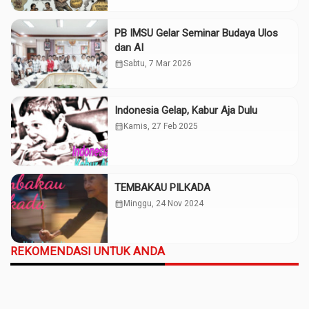
PB IMSU Gelar Seminar Budaya Ulos
dan AI
calendar_month
Sabtu, 7 Mar 2026
Indonesia Gelap, Kabur Aja Dulu
calendar_month
Kamis, 27 Feb 2025
TEMBAKAU PILKADA
calendar_month
Minggu, 24 Nov 2024
REKOMENDASI UNTUK ANDA