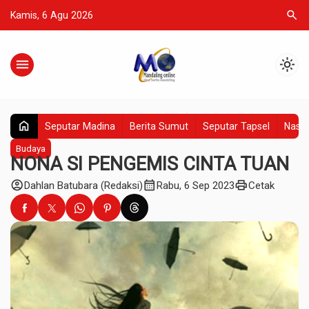
search
Kamis, 6 Agu 2026
menu
light_mode
home
Seputar Madina
Berita Sumut
Seputar Tapsel
Nasio
Budaya
NONA SI PENGEMIS CINTA TUAN
account_circle
calendar_month
print
Dahlan Batubara (Redaksi)
Rabu, 6 Sep 2023
Cetak