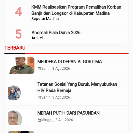
KMM Realisasikan Program Pemulihan Korban
Banjir dan Longsor di Kabupaten Madina
Seputar Madina
Anomali Piala Dunia 2026
Artikel
TERBARU
MERDEKA DI DEPAN ALGORITMA
calendar_month
Senin, 3 Agt 2026
Tatanan Sosial Yang Buruk, Menyuburkan
HIV Pada Remaja
calendar_month
Senin, 3 Agt 2026
MERAH PUTIH DARI PASUNDAN
calendar_month
Minggu, 2 Agt 2026