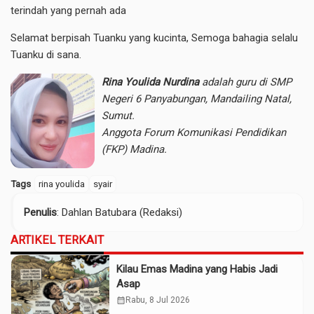
terindah yang pernah ada
Selamat berpisah Tuanku yang kucinta, Semoga bahagia selalu
Tuanku di sana.
Rina Youlida Nurdina
adalah guru di SMP
Negeri 6 Panyabungan, Mandailing Natal,
Sumut.
Anggota Forum Komunikasi Pendidikan
(FKP) Madina.
Tags
rina youlida
syair
Penulis
: Dahlan Batubara (Redaksi)
ARTIKEL TERKAIT
Kilau Emas Madina yang Habis Jadi
Asap
calendar_month
Rabu, 8 Jul 2026