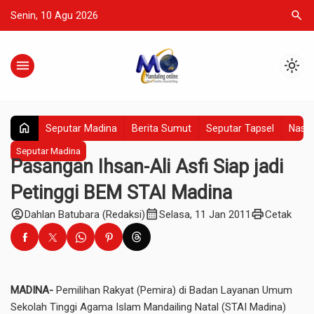
search
Senin, 10 Agu 2026
menu
light_mode
home
Seputar Madina
Berita Sumut
Seputar Tapsel
Nasio
Seputar Madina
Pasangan Ihsan-Ali Asfi Siap jadi
Petinggi BEM STAI Madina
account_circle
calendar_month
print
Dahlan Batubara (Redaksi)
Selasa, 11 Jan 2011
Cetak
MADINA-
Pemilihan Rakyat (Pemira) di Badan Layanan Umum
Sekolah Tinggi Agama Islam Mandailing Natal (STAI Madina)