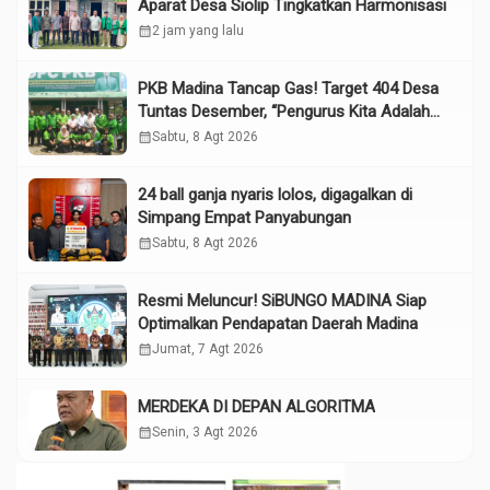
Aparat Desa Siolip Tingkatkan Harmonisasi
calendar_month
2 jam yang lalu
PKB Madina Tancap Gas! Target 404 Desa
Tuntas Desember, “Pengurus Kita Adalah
Tokoh”
calendar_month
Sabtu, 8 Agt 2026
24 ball ganja nyaris lolos, digagalkan di
Simpang Empat Panyabungan
calendar_month
Sabtu, 8 Agt 2026
Resmi Meluncur! SiBUNGO MADINA Siap
Optimalkan Pendapatan Daerah Madina
calendar_month
Jumat, 7 Agt 2026
MERDEKA DI DEPAN ALGORITMA
calendar_month
Senin, 3 Agt 2026