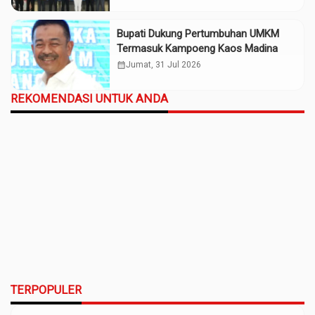
Bupati Dukung Pertumbuhan UMKM
Termasuk Kampoeng Kaos Madina
calendar_month
Jumat, 31 Jul 2026
REKOMENDASI UNTUK ANDA
TERPOPULER