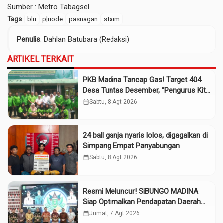
Sumber :
Metro Tabagsel
Tags
blu
p[riode
pasnagan
staim
Penulis
: Dahlan Batubara (Redaksi)
ARTIKEL TERKAIT
PKB Madina Tancap Gas! Target 404
Desa Tuntas Desember, “Pengurus Kita
Adalah Tokoh”
calendar_month
Sabtu, 8 Agt 2026
24 ball ganja nyaris lolos, digagalkan di
Simpang Empat Panyabungan
calendar_month
Sabtu, 8 Agt 2026
Resmi Meluncur! SiBUNGO MADINA
Siap Optimalkan Pendapatan Daerah
Madina
calendar_month
Jumat, 7 Agt 2026