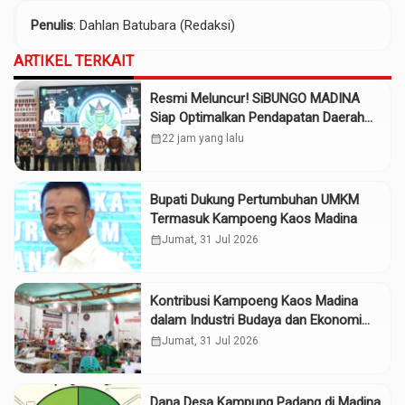
Penulis
: Dahlan Batubara (Redaksi)
ARTIKEL TERKAIT
Resmi Meluncur! SiBUNGO MADINA
Siap Optimalkan Pendapatan Daerah
Madina
calendar_month
22 jam yang lalu
Bupati Dukung Pertumbuhan UMKM
Termasuk Kampoeng Kaos Madina
calendar_month
Jumat, 31 Jul 2026
Kontribusi Kampoeng Kaos Madina
dalam Industri Budaya dan Ekonomi
Daerah
calendar_month
Jumat, 31 Jul 2026
Dana Desa Kampung Padang di Madina