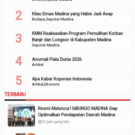
Perencanaan
Kilau Emas Madina yang Habis Jadi Asap
Budaya
Seputar Madina
KMM Realisasikan Program Pemulihan Korban
Banjir dan Longsor di Kabupaten Madina
Seputar Madina
Anomali Piala Dunia 2026
Artikel
Apa Kabar Koperasi Indonesia
Artikel
Ekonomi
TERBARU
Resmi Meluncur! SiBUNGO MADINA Siap
Optimalkan Pendapatan Daerah Madina
calendar_month
22 jam yang lalu