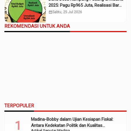
2025: Pagu Rp965 Juta, Realisasi Baru
Rp661 Juta
calendar_month
Sabtu, 25 Jul 2026
REKOMENDASI UNTUK ANDA
TERPOPULER
Madina-Bobby dalam Ujian Kesiapan Fiskal:
Antara Kedekatan Politik dan Kualitas
Artikel
Seputar Madina