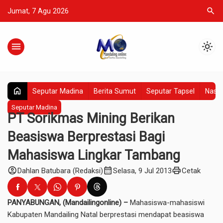
search
Jumat, 7 Agu 2026
menu
light_mode
home
Seputar Madina
Berita Sumut
Seputar Tapsel
Nasio
Seputar Madina
PT Sorikmas Mining Berikan
Beasiswa Berprestasi Bagi
Mahasiswa Lingkar Tambang
account_circle
calendar_month
print
Dahlan Batubara (Redaksi)
Selasa, 9 Jul 2013
Cetak
PANYABUNGAN, (Mandailingonline) –
Mahasiswa-mahasiswi
Kabupaten Mandailing Natal berprestasi mendapat beasiswa