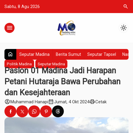
search
Sabtu, 8 Agu 2026
menu
light_mode
home
Seputar Madina
Berita Sumut
Seputar Tapsel
Nasio
Politik Madina
Seputar Madina
Paslon 01 Madina Jadi Harapan
Petani Hutaraja Bawa Perubahan
dan Kesejahteraan
account_circle
calendar_month
print
Muhammad Hanapi
Jumat, 4 Okt 2024
Cetak