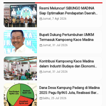
Resmi Meluncur! SiBUNGO MADINA
Siap Optimalkan Pendapatan Daerah
Madina
calendar_month
Jumat, 7 Agt 2026
Bupati Dukung Pertumbuhan UMKM
Termasuk Kampoeng Kaos Madina
calendar_month
Jumat, 31 Jul 2026
Kontribusi Kampoeng Kaos Madina
dalam Industri Budaya dan Ekonomi
Daerah
calendar_month
Jumat, 31 Jul 2026
Dana Desa Kampung Padang di Madina
2025: Pagu Rp965 Juta, Realisasi Baru
Rp661 Juta
calendar_month
Sabtu, 25 Jul 2026