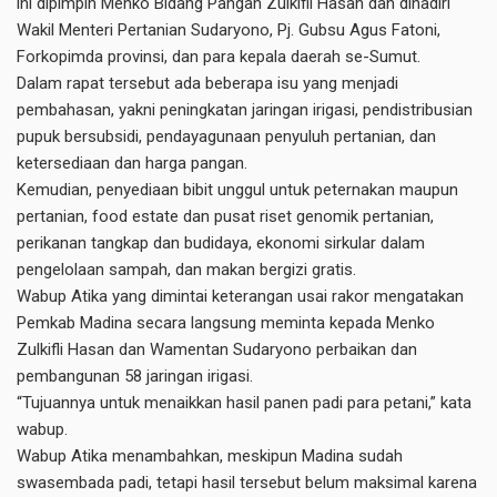
ini dipimpin Menko Bidang Pangan Zulkifli Hasan dan dihadiri
Wakil Menteri Pertanian Sudaryono, Pj. Gubsu Agus Fatoni,
Forkopimda provinsi, dan para kepala daerah se-Sumut.
Dalam rapat tersebut ada beberapa isu yang menjadi
pembahasan, yakni peningkatan jaringan irigasi, pendistribusian
pupuk bersubsidi, pendayagunaan penyuluh pertanian, dan
ketersediaan dan harga pangan.
Kemudian, penyediaan bibit unggul untuk peternakan maupun
pertanian, food estate dan pusat riset genomik pertanian,
perikanan tangkap dan budidaya, ekonomi sirkular dalam
pengelolaan sampah, dan makan bergizi gratis.
Wabup Atika yang dimintai keterangan usai rakor mengatakan
Pemkab Madina secara langsung meminta kepada Menko
Zulkifli Hasan dan Wamentan Sudaryono perbaikan dan
pembangunan 58 jaringan irigasi.
“Tujuannya untuk menaikkan hasil panen padi para petani,” kata
wabup.
Wabup Atika menambahkan, meskipun Madina sudah
swasembada padi, tetapi hasil tersebut belum maksimal karena