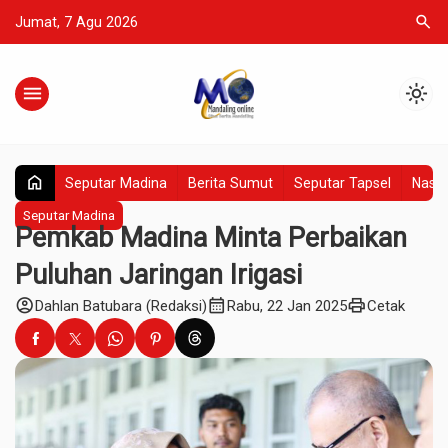
search
Jumat, 7 Agu 2026
menu
light_mode
home
Seputar Madina
Berita Sumut
Seputar Tapsel
Nasio
Seputar Madina
Pemkab Madina Minta Perbaikan
Puluhan Jaringan Irigasi
account_circle
calendar_month
print
Dahlan Batubara (Redaksi)
Rabu, 22 Jan 2025
Cetak