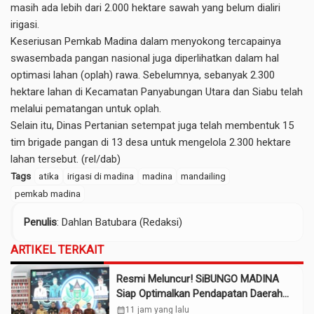
masih ada lebih dari 2.000 hektare sawah yang belum dialiri
irigasi.
Keseriusan Pemkab Madina dalam menyokong tercapainya
swasembada pangan nasional juga diperlihatkan dalam hal
optimasi lahan (oplah) rawa. Sebelumnya, sebanyak 2.300
hektare lahan di Kecamatan Panyabungan Utara dan Siabu telah
melalui pematangan untuk oplah.
Selain itu, Dinas Pertanian setempat juga telah membentuk 15
tim brigade pangan di 13 desa untuk mengelola 2.300 hektare
lahan tersebut. (rel/dab)
Tags
atika
irigasi di madina
madina
mandailing
pemkab madina
Penulis
: Dahlan Batubara (Redaksi)
ARTIKEL TERKAIT
Resmi Meluncur! SiBUNGO MADINA
Siap Optimalkan Pendapatan Daerah
Madina
calendar_month
11 jam yang lalu