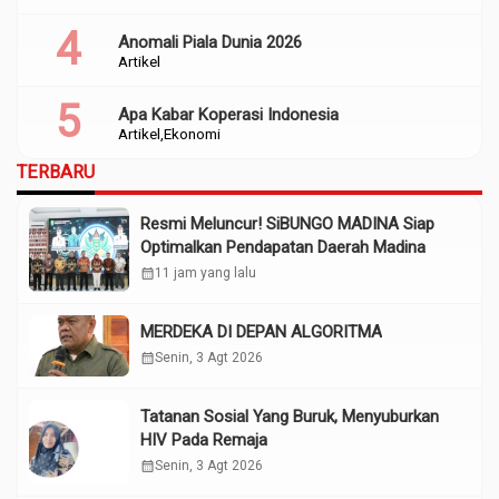
Anomali Piala Dunia 2026
Artikel
Apa Kabar Koperasi Indonesia
Artikel
Ekonomi
TERBARU
Resmi Meluncur! SiBUNGO MADINA Siap
Optimalkan Pendapatan Daerah Madina
calendar_month
11 jam yang lalu
MERDEKA DI DEPAN ALGORITMA
calendar_month
Senin, 3 Agt 2026
Tatanan Sosial Yang Buruk, Menyuburkan
HIV Pada Remaja
calendar_month
Senin, 3 Agt 2026