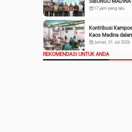
SiBUNGO MADINA 
Optimalkan Penda
calendar_month
17 jam yang lalu
Daerah Madina
Kontribusi Kampo
Kaos Madina dala
Industri Budaya da
calendar_month
Jumat, 31 Jul 2026
Ekonomi Daerah
REKOMENDASI UNTUK ANDA