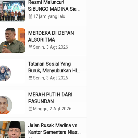
Resmi Meluncur!
SiBUNGO MADINA Siap
Optimalkan Pendapatan
calendar_month
17 jam yang lalu
Daerah Madina
MERDEKA DI DEPAN
ALGORITMA
calendar_month
Senin, 3 Agt 2026
Tatanan Sosial Yang
Buruk, Menyuburkan HIV
Pada Remaja
calendar_month
Senin, 3 Agt 2026
MERAH PUTIH DARI
PASUNDAN
calendar_month
Minggu, 2 Agt 2026
Jalan Rusak Madina vs
Kantor Sementara Nias: