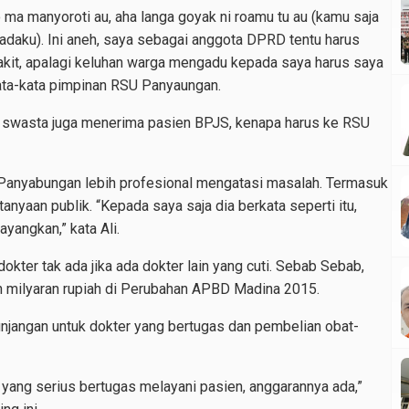
ma manyoroti au, aha langa goyak ni roamu tu au (kamu saja
padaku). Ini aneh, saya sebagai anggota DPRD tentu harus
akit, apalagi keluhan warga mengadu kepada saya harus saya
 kata-kata pimpinan RSU Panyaungan.
t swasta juga menerima pasien BPJS, kenapa harus ke RSU
Panyabungan lebih profesional mengatasi masalah. Termasuk
nyaan publik. “Kepada saya saja dia berkata seperti itu,
yangkan,” kata Ali.
okter tak ada jika ada dokter lain yang cuti. Sebab Sebab,
h milyaran rupiah di Perubahan APBD Madina 2015.
unjangan untuk dokter yang bertugas dan pembelian obat-
 yang serius bertugas melayani pasien, anggarannya ada,”