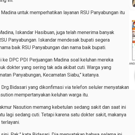
ng ini.
ti Madina untuk memperhatikan layanan RSU Panyabungan itu
adina, Iskandar Hasibuan, juga telah menerima banyak
i RSU Panyabungan. Iskandar mendesak bupati segera
nama baik RSU Panyabungan dan nama baik bupati.
i ke DPC PDI Perjuangan Madina soal keluhan mereka
k dokter yang sering tak ada akibat cuti. Warga yang
matan Panyabungan, Kecamatan Siabu,” katanya.
Drg.Bidasari yang dikonfirnasi via telefon seluler menyatakan
sution mempertanyakan keluhan warga itu.
akmur Nasution memang kebetulan sedang sakit dan saat ini
 lagi sedang cuti. Tetapi karena satu dokter sakit, makanya
terlayani.
 sini, Pak,” kata Bidasari. Dia menyatakan bahwa selama ini