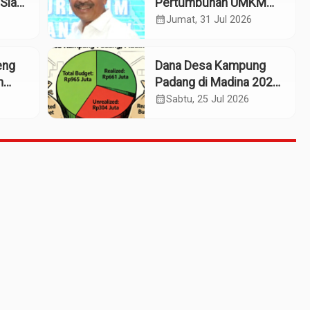
Siap
Pertumbuhan UMKM
patan
Termasuk Kampoeng
calendar_month
Jumat, 31 Jul 2026
Kaos Madina
eng
Dana Desa Kampung
m
Padang di Madina 2025:
n
Pagu Rp965 Juta,
calendar_month
Sabtu, 25 Jul 2026
Realisasi Baru Rp661
Juta