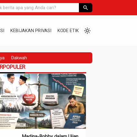
search
light_mode
SI
KEBIJAKAN PRIVASI
KODE ETIK
ya
Dakwah
ERPOPULER
Madina-Bobby dalam Ujian