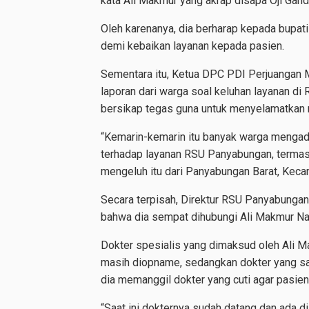
kata Ali Makmur yang akrap disapa Oji Gandi
Oleh karenanya, dia berharap kepada bupa
demi kebaikan layanan kepada pasien.
Sementara itu, Ketua DPC PDI Perjuangan M
laporan dari warga soal keluhan layanan d
bersikap tegas guna untuk menyelamatkan 
“Kemarin-kemarin itu banyak warga mengad
terhadap layanan RSU Panyabungan, termasu
mengeluh itu dari Panyabungan Barat, Keca
Secara terpisah, Direktur RSU Panyabungan 
bahwa dia sempat dihubungi Ali Makmur Na
Dokter spesialis yang dimaksud oleh Ali M
masih diopname, sedangkan dokter yang satu
dia memanggil dokter yang cuti agar pasien 
“Saat ini dokternya sudah datang dan ada di