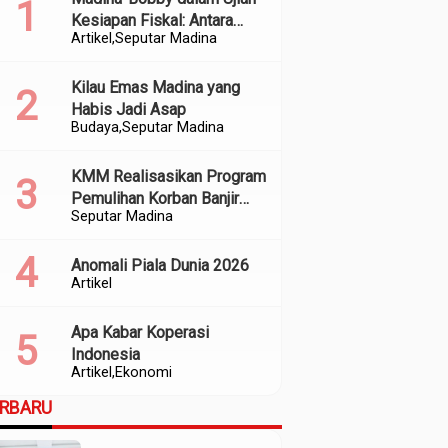
Kesiapan Fiskal: Antara
Artikel
Seputar Madina
Kedekatan Politik dan
Kualitas Perencanaan
Kilau Emas Madina yang
Habis Jadi Asap
Budaya
Seputar Madina
KMM Realisasikan Program
Pemulihan Korban Banjir
Seputar Madina
dan Longsor di Kabupaten
Madina
Anomali Piala Dunia 2026
Artikel
Apa Kabar Koperasi
Indonesia
Artikel
Ekonomi
ERBARU