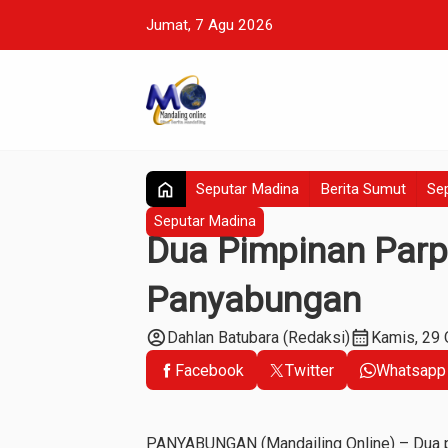
Jumat, 7 Agu 2026
home
Seputar Madina
Berita Sumut
Sep
Seputar Madina
Dua Pimpinan Parp
Panyabungan
account_circle
calendar_month
Dahlan Batubara (Redaksi)
Kamis, 29 
Facebook
Twitter
Whatsapp
PANYABUNGAN (Mandailing Online) – Dua pi