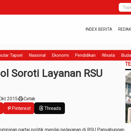
INDEX BERITA
REDAK
utar Tapsel
Nasional
Ekonomi
Pendidikan
Wisata
Buda
T
ol Soroti Layanan RSU
print
Okt 2015
Cetak
Pinterest
Threads
mpinan partai politik menilai pelayanan di RSU Panyabungan