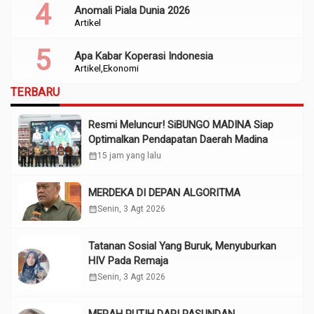
Anomali Piala Dunia 2026
Artikel
Apa Kabar Koperasi Indonesia
Artikel
Ekonomi
TERBARU
Resmi Meluncur! SiBUNGO MADINA Siap
Optimalkan Pendapatan Daerah Madina
calendar_month
15 jam yang lalu
MERDEKA DI DEPAN ALGORITMA
calendar_month
Senin, 3 Agt 2026
Tatanan Sosial Yang Buruk, Menyuburkan
HIV Pada Remaja
calendar_month
Senin, 3 Agt 2026