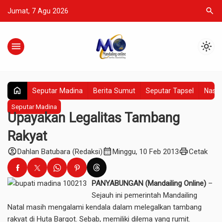
search
Jumat, 7 Agu 2026
menu
light_mode
home
Seputar Madina
Berita Sumut
Seputar Tapsel
Nasio
Seputar Madina
Upayakan Legalitas Tambang
Rakyat
account_circle
calendar_month
print
Dahlan Batubara (Redaksi)
Minggu, 10 Feb 2013
Cetak
PANYABUNGAN (Mandailing Online)
–
Sejauh ini pemerintah Mandailing
Natal masih mengalami kendala dalam melegalkan tambang
rakyat di Huta Bargot. Sebab, memiliki dilema yang rumit.