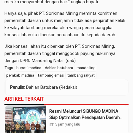
mereka menyambut dengan baik,” ungkap bupati.
Hanya saja, pihak PT. Sorikmas Mining meminta komitmen
pemerintah daerah untuk menjamin tidak ada penjarahan kelak
ke wilayah tambang mereka oleh warga penambang jika
konsesi lahan itu diberikan perusahaan itu kepada daerah.
Jika konsesi lahan itu diberikan oleh PT. Sorikmas Mining,
pemerintah daerah tinggal menggodok payung hukumnya
dengan DPRD Mandailing Natal. (dab)
Tags
bupati madina
dahlan batubara
mandailing
pemkab madina
tambang emas
tambang rakyat
Penulis
: Dahlan Batubara (Redaksi)
ARTIKEL TERKAIT
Resmi Meluncur! SiBUNGO MADINA
Siap Optimalkan Pendapatan Daerah
Madina
calendar_month
15 jam yang lalu