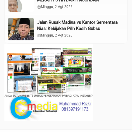
MERAH PUTIH DARI PASUNDAN
calendar_month
Minggu, 2 Agt 2026
Jalan Rusak Madina vs Kantor Sementara
Nias: Kebijakan Pilih Kasih Gubsu
calendar_month
Minggu, 2 Agt 2026