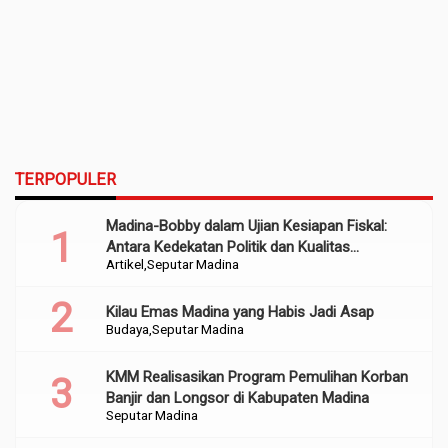
TERPOPULER
Madina-Bobby dalam Ujian Kesiapan Fiskal:
Antara Kedekatan Politik dan Kualitas
Artikel
Seputar Madina
Perencanaan
Kilau Emas Madina yang Habis Jadi Asap
Budaya
Seputar Madina
KMM Realisasikan Program Pemulihan Korban
Banjir dan Longsor di Kabupaten Madina
Seputar Madina