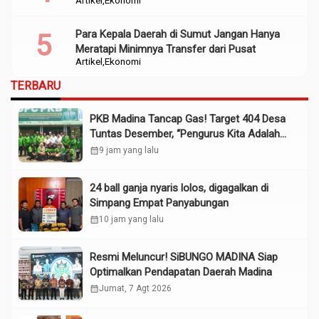
Para Kepala Daerah di Sumut Jangan Hanya
Meratapi Minimnya Transfer dari Pusat
Artikel
Ekonomi
TERBARU
PKB Madina Tancap Gas! Target 404 Desa
Tuntas Desember, “Pengurus Kita Adalah
Tokoh”
calendar_month
9 jam yang lalu
24 ball ganja nyaris lolos, digagalkan di
Simpang Empat Panyabungan
calendar_month
10 jam yang lalu
Resmi Meluncur! SiBUNGO MADINA Siap
Optimalkan Pendapatan Daerah Madina
calendar_month
Jumat, 7 Agt 2026