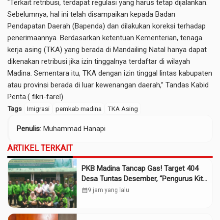
“Terkait retribusi, terdapat regulasi yang harus tetap dijalankan.
Sebelumnya, hal ini telah disampaikan kepada Badan
Pendapatan Daerah (Bapenda) dan dilakukan koreksi terhadap
penerimaannya. Berdasarkan ketentuan Kementerian, tenaga
kerja asing (TKA) yang berada di Mandailing Natal hanya dapat
dikenakan retribusi jika izin tinggalnya terdaftar di wilayah
Madina. Sementara itu, TKA dengan izin tinggal lintas kabupaten
atau provinsi berada di luar kewenangan daerah,” Tandas Kabid
Penta.( fikri-farel)
Tags
Imigrasi
pemkab madina
TKA Asing
Penulis
: Muhammad Hanapi
ARTIKEL TERKAIT
PKB Madina Tancap Gas! Target 404
Desa Tuntas Desember, “Pengurus Kita
Adalah Tokoh”
calendar_month
9 jam yang lalu