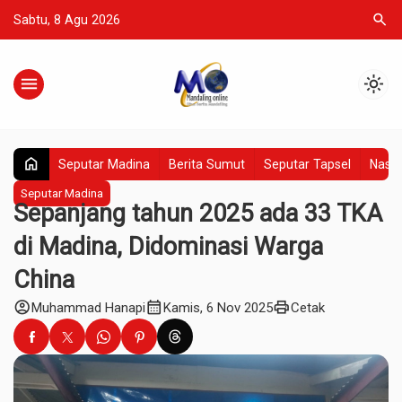
search
Sabtu, 8 Agu 2026
menu
light_mode
home
Seputar Madina
Berita Sumut
Seputar Tapsel
Nasio
Seputar Madina
Sepanjang tahun 2025 ada 33 TKA
di Madina, Didominasi Warga
China
account_circle
calendar_month
print
Muhammad Hanapi
Kamis, 6 Nov 2025
Cetak