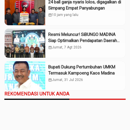
24 ball ganja nyaris lolos, digagalkan di
Simpang Empat Panyabungan
calendar_month
10 jam yang lalu
Resmi Meluncur! SiBUNGO MADINA
Siap Optimalkan Pendapatan Daerah
Madina
calendar_month
Jumat, 7 Agt 2026
Bupati Dukung Pertumbuhan UMKM
Termasuk Kampoeng Kaos Madina
calendar_month
Jumat, 31 Jul 2026
REKOMENDASI UNTUK ANDA