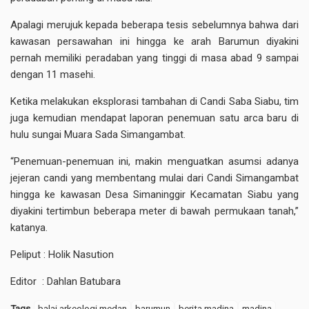
Apalagi merujuk kepada beberapa tesis sebelumnya bahwa dari
kawasan persawahan ini hingga ke arah Barumun diyakini
pernah memiliki peradaban yang tinggi di masa abad 9 sampai
dengan 11 masehi.
Ketika melakukan eksplorasi tambahan di Candi Saba Siabu, tim
juga kemudian mendapat laporan penemuan satu arca baru di
hulu sungai Muara Sada Simangambat.
“Penemuan-penemuan ini, makin menguatkan asumsi adanya
jejeran candi yang membentang mulai dari Candi Simangambat
hingga ke kawasan Desa Simaninggir Kecamatan Siabu yang
diyakini tertimbun beberapa meter di bawah permukaan tanah,”
katanya.
Peliput : Holik Nasution
Editor : Dahlan Batubara
Tags
balai arkeologi medan
barumun
berita madina
madina