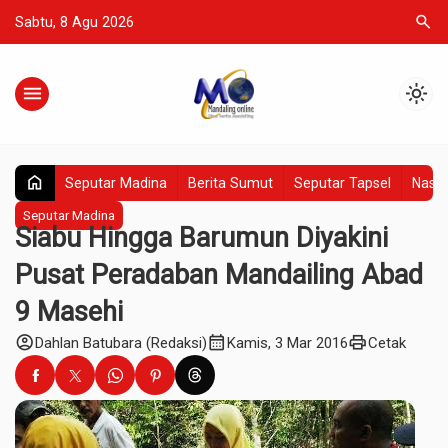
search
Sabtu, 8 Agu 2026
menu
light_mode
home
Seputar Madina
Berita Sumut
Seputar Tapsel
Nasio
Seputar Madina
Siabu Hingga Barumun Diyakini
Pusat Peradaban Mandailing Abad
9 Masehi
account_circle
calendar_month
print
Dahlan Batubara (Redaksi)
Kamis, 3 Mar 2016
Cetak