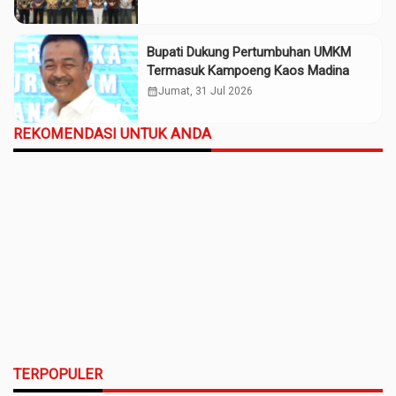
Bupati Dukung Pertumbuhan UMKM
Termasuk Kampoeng Kaos Madina
calendar_month
Jumat, 31 Jul 2026
REKOMENDASI UNTUK ANDA
TERPOPULER