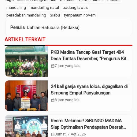
mandailing
mandailing natal
padang lawas
peradaban mandailing
Siabu
tympanum novem
Penulis
: Dahlan Batubara (Redaksi)
ARTIKEL TERKAIT
PKB Madina Tancap Gas! Target 404
Desa Tuntas Desember, “Pengurus Kita
Adalah Tokoh”
calendar_month
7 jam yang lalu
24 ball ganja nyaris lolos, digagalkan di
Simpang Empat Panyabungan
calendar_month
8 jam yang lalu
Resmi Meluncur! SiBUNGO MADINA
Siap Optimalkan Pendapatan Daerah
Madina
calendar_month
Jumat, 7 Agt 2026