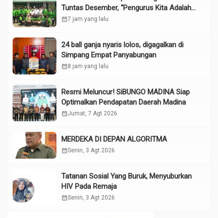
Tuntas Desember, “Pengurus Kita Adalah
Tokoh”
calendar_month
7 jam yang lalu
24 ball ganja nyaris lolos, digagalkan di
Simpang Empat Panyabungan
calendar_month
8 jam yang lalu
Resmi Meluncur! SiBUNGO MADINA Siap
Optimalkan Pendapatan Daerah Madina
calendar_month
Jumat, 7 Agt 2026
MERDEKA DI DEPAN ALGORITMA
calendar_month
Senin, 3 Agt 2026
Tatanan Sosial Yang Buruk, Menyuburkan
HIV Pada Remaja
calendar_month
Senin, 3 Agt 2026