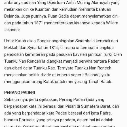
antaranya adalah Yang Dipertuan Arifin Muning Alamsyah yang
melarikan diri ke Kuantan dan kemudian meminta bantuan
Belanda. Juga putrinya, Puan Gadis dapat menyelamatkan diri,
dan pada tahun 1871 menceriterakan kisahnya kepada Willem
Iskandar.
Umar Katab alias Pongkinangolngolan Sinambela kembali dari
Mekkah dan Syria tahun 1815, di mana ia sempat mengikuti
pendidikan kemiliteran pada pasukan kavaleri janitsar Turki. Oleh
Tuanku Nan Renceh ia diangkat menjadi perwira tentara Paderi
dan diberi gelar Tuanku Rao. Ternyata Tuanku Nan Renceh
menjalankan politik divide et impera seperti Belanda, yaitu
menggunakan orang Batak untuk menyerang Tanah Batak.
PERANG PADERI
Sebelumnya, perlu dijelaskan, Perang Paderi (ada yang
berpendapat kata ini berasal dari Pidari di Sumatera Barat, dan
ada yang berpendapat kata Paderi berasal dari kata Padre,
bahasa Portugis, yang artinya pendeta, dalam hal ini adalah
ulama) di Sumatera Barat, berawal dari pertentangan antara