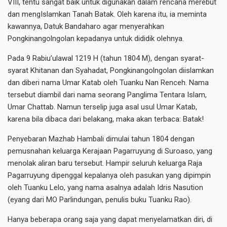
VIII, tentu sangat baik untuk digunakan dalam rencana merebut
dan mengIslamkan Tanah Batak. Oleh karena itu, ia meminta
kawannya, Datuk Bandaharo agar menyerahkan
Pongkinangolngolan kepadanya untuk dididik olehnya.
Pada 9 Rabiu’ulawal 1219 H (tahun 1804 M), dengan syarat-
syarat Khitanan dan Syahadat, Pongkinangolngolan diislamkan
dan diberi nama Umar Katab oleh Tuanku Nan Renceh. Nama
tersebut diambil dari nama seorang Panglima Tentara Islam,
Umar Chattab. Namun terselip juga asal usul Umar Katab,
karena bila dibaca dari belakang, maka akan terbaca: Batak!
Penyebaran Mazhab Hambali dimulai tahun 1804 dengan
pemusnahan keluarga Kerajaan Pagarruyung di Suroaso, yang
menolak aliran baru tersebut. Hampir seluruh keluarga Raja
Pagarruyung dipenggal kepalanya oleh pasukan yang dipimpin
oleh Tuanku Lelo, yang nama asalnya adalah Idris Nasution
(eyang dari MO Parlindungan, penulis buku Tuanku Rao).
Hanya beberapa orang saja yang dapat menyelamatkan diri, di