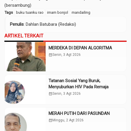
(bersambung)
Tags
buku tuanku rao
imam bonjol
mandailing
Penulis
: Dahlan Batubara (Redaksi)
ARTIKEL TERKAIT
MERDEKA DI DEPAN ALGORITMA
calendar_month
Senin, 3 Agt 2026
Tatanan Sosial Yang Buruk,
Menyuburkan HIV Pada Remaja
calendar_month
Senin, 3 Agt 2026
MERAH PUTIH DARI PASUNDAN
calendar_month
Minggu, 2 Agt 2026