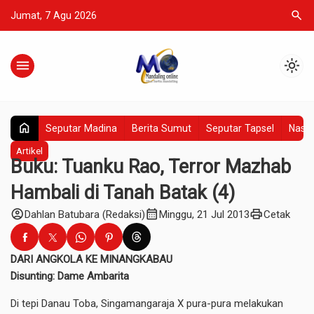
search
Jumat, 7 Agu 2026
menu
light_mode
home
Seputar Madina
Berita Sumut
Seputar Tapsel
Nasio
Artikel
Buku: Tuanku Rao, Terror Mazhab
Hambali di Tanah Batak (4)
account_circle
calendar_month
print
Dahlan Batubara (Redaksi)
Minggu, 21 Jul 2013
Cetak
DARI ANGKOLA KE MINANGKABAU
Disunting: Dame Ambarita
Di tepi Danau Toba, Singamangaraja X pura-pura melakukan