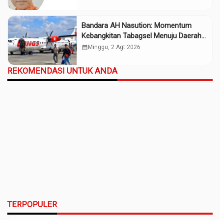
Bandara AH Nasution: Momentum
Kebangkitan Tabagsel Menuju Daerah
Maju
calendar_month
Minggu, 2 Agt 2026
REKOMENDASI UNTUK ANDA
TERPOPULER