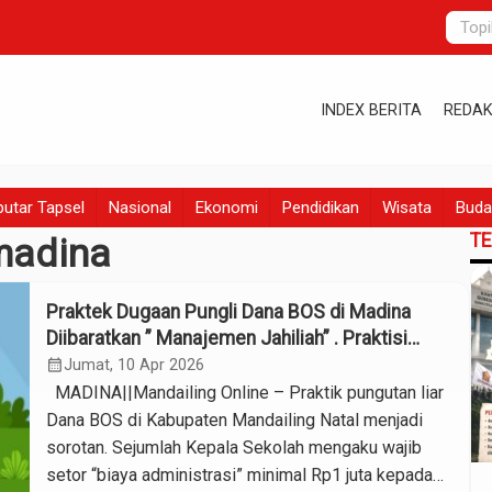
INDEX BERITA
REDAK
utar Tapsel
Nasional
Ekonomi
Pendidikan
Wisata
Buda
T
madina
Praktek Dugaan Pungli Dana BOS di Madina
Diibaratkan ” Manajemen Jahiliah” . Praktisi
Hukum Desak APH Turun Tangan
calendar_month
Jumat, 10 Apr 2026
MADINA||Mandailing Online – Praktik pungutan liar
Dana BOS di Kabupaten Mandailing Natal menjadi
sorotan. Sejumlah Kepala Sekolah mengaku wajib
setor “biaya administrasi” minimal Rp1 juta kepada