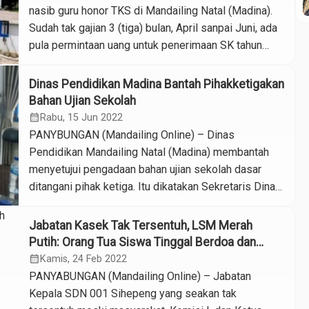
kepala […]
nasib guru honor TKS di Mandailing Natal (Madina).
Sudah tak gajian 3 (tiga) bulan, April sanpai Juni, ada
pula permintaan uang untuk penerimaan SK tahun
2022. Mendapat informasi adanya permintaan uang
dari Korwil Dinas Pendidikan sebesar Rp 50 ribu
Dinas Pendidikan Madina Bantah Pihakketigakan
kepada guru TKS yang hendak menerima SK, tim
Bahan Ujian Sekolah
redaksi Mandailing […]
calendar_month
Rabu, 15 Jun 2022
PANYBUNGAN (Mandailing Online) – Dinas
Pendidikan Mandailing Natal (Madina) membantah
menyetujui pengadaan bahan ujian sekolah dasar
ditangani pihak ketiga. Itu dikatakan Sekretaris Dinas
Pendidikan Mandailing Natal, Raja Nasution
menjawab Mandailing Online, Rabu (15/6/2022)
Jabatan Kasek Tak Tersentuh, LSM Merah
menyusul kehebohan beredarnya foto naskah ujian
Putih: Orang Tua Siswa Tinggal Berdoa dan
sekolah dasar yang memperlihatkan
Menunggu
calendar_month
Kamis, 24 Feb 2022
ketidaksinkronan pertanyaan dengan jawaban. Foto-
PANYABUNGAN (Mandailing Online) – Jabatan
foto itu beredar di jagad dunia maya sejak […]
Kepala SDN 001 Sihepeng yang seakan tak