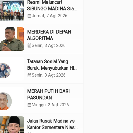
Resmi Meluncur!
SiBUNGO MADINA Siap
Optimalkan Pendapatan
calendar_month
Jumat, 7 Agt 2026
Daerah Madina
MERDEKA DI DEPAN
ALGORITMA
calendar_month
Senin, 3 Agt 2026
Tatanan Sosial Yang
Buruk, Menyuburkan HIV
Pada Remaja
calendar_month
Senin, 3 Agt 2026
MERAH PUTIH DARI
PASUNDAN
calendar_month
Minggu, 2 Agt 2026
Jalan Rusak Madina vs
Kantor Sementara Nias: