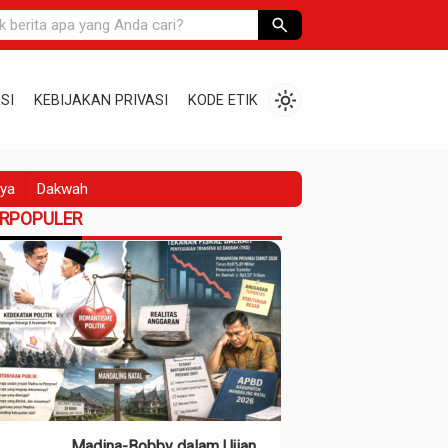
search
light_mode
SI
KEBIJAKAN PRIVASI
KODE ETIK
ya
Dakwah
ERPOPULER
Madina-Bobby dalam Ujian