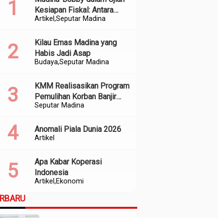
Kesiapan Fiskal: Antara
Artikel
Seputar Madina
Kedekatan Politik dan
Kualitas Perencanaan
Kilau Emas Madina yang
Habis Jadi Asap
Budaya
Seputar Madina
KMM Realisasikan Program
Pemulihan Korban Banjir
Seputar Madina
dan Longsor di Kabupaten
Madina
Anomali Piala Dunia 2026
Artikel
Apa Kabar Koperasi
Indonesia
Artikel
Ekonomi
ERBARU