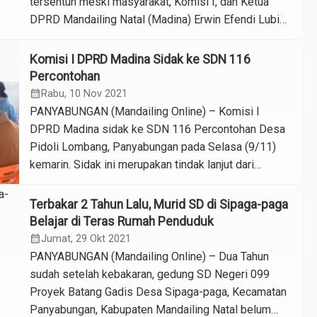
tersentuh meski masyarakat, Komisi I, dan Ketua
DPRD Mandailing Natal (Madina) Erwin Efendi Lubis
telah bersuara membuat LSM Merah Putih turut
angkat bicara. Ketua LSM Merah Putih Tabagsel
Komisi I DPRD Madina Sidak ke SDN 116
Khairunnisah menilai saat ini yang bisa dilakukan
Percontohan
masyarakat hanya tinggal berdoa dan menunggu saja.
calendar_month
Rabu, 10 Nov 2021
“Orang […]
PANYABUNGAN (Mandailing Online) – Komisi I
DPRD Madina sidak ke SDN 116 Percontohan Desa
Pidoli Lombang, Panyabungan pada Selasa (9/11)
kemarin. Sidak ini merupakan tindak lanjut dari
masuknya surat Pernyataan Mosi Tidak Percaya
kepada Kepala SDN 116 Percontohan Ajawani. Surat
Terbakar 2 Tahun Lalu, Murid SD di Sipaga-paga
yang ditujukan kepada Ketua DPRD Madina dengan
Belajar di Teras Rumah Penduduk
tembusan Komisi I itu memuat 7 alasan munculnya
calendar_month
Jumat, 29 Okt 2021
[…]
PANYABUNGAN (Mandailing Online) – Dua Tahun
sudah setelah kebakaran, gedung SD Negeri 099
Proyek Batang Gadis Desa Sipaga-paga, Kecamatan
Panyabungan, Kabupaten Mandailing Natal belum