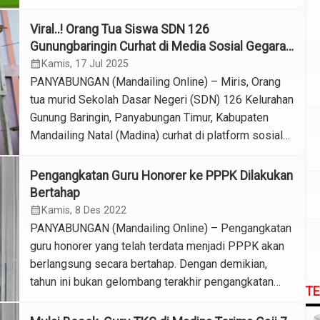
Manager Dana BOS Dinas Pendidikan Madina setiap
kali dana cair. Praktisi hukum senior menyebut ini
Viral..! Orang Tua Siswa SDN 126
“manajemen jahiliah”. “Tidak ada asap kalau tidak ada
Gunungbaringin Curhat di Media Sosial Gegara
api. Kepala sekolah sebagai pihak yang […]
Buku Pelajaran.Segini Dana Bos SD tersebut
calendar_month
Kamis, 17 Jul 2025
PANYABUNGAN (Mandailing Online) – Miris, Orang
tua murid Sekolah Dasar Negeri (SDN) 126 Kelurahan
Gunung Baringin, Panyabungan Timur, Kabupaten
Mandailing Natal (Madina) curhat di platform sosial
media Facebook sebab ada buku yang digunakan
untuk kegiatan belajar telah diikat dengan tali plastik,
Pengangkatan Guru Honorer ke PPPK Dilakukan
rusak, lapuk, dan dijahit. “Assalamualaikum,terhusus
Bertahap
untuk pihak SDN 126 Kelurahan Gunung
calendar_month
Kamis, 8 Des 2022
Baringin,kecamatan panyabungan timur, […]
PANYABUNGAN (Mandailing Online) – Pengangkatan
guru honorer yang telah terdata menjadi PPPK akan
berlangsung secara bertahap. Dengan demikian,
tahun ini bukan gelombang terakhir pengangkatan
T
PPPK. Itu dikatakan Plt. Kepala Dinas Pendidikan
Kabupaten Mandailing Natal (Madina) Dollar