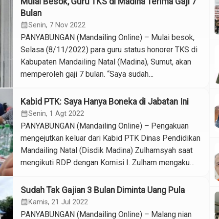
Mulai Besok, Guru TKS di Madina Terima Gaji 7
Hafrianto kepada wartawan di Panyabungan, Rabu
Bulan
(7/12/2022) terkait saat ini progres pengagkatan
calendar_month
Senin, 7 Nov 2022
Pegawai Pemerintah dengan Perjanjian Kerja (PPPK)
PANYABUNGAN (Mandailing Online) – Mulai besok,
di lingkungan […]
Selasa (8/11/2022) para guru status honorer TKS di
Kabupaten Mandailing Natal (Madina), Sumut, akan
memperoleh gaji 7 bulan. “Saya sudah
menandatangani surat pencairan gaji guru honorer
atau TKS. Saat ini sedang proses di Dinas Keuangan.
Kabid PTK: Saya Hanya Boneka di Jabatan Ini
Insa Allah besok sudah bisa dicairkan, pencairnya
calendar_month
Senin, 1 Agt 2022
kita rapel 7 bulan sekaligus sampai bulan […]
PANYABUNGAN (Mandailing Online) – Pengakuan
mengejutkan keluar dari Kabid PTK Dinas Pendidikan
Mandailing Natal (Disdik Madina) Zulhamsyah saat
mengikuti RDP dengan Komisi I. Zulham mengaku
hanya boneka di jabatan yang ia duduki. Hal itu ia
ungkapkan ketika menjawab pertanyaan dari
Sudah Tak Gajian 3 Bulan Diminta Uang Pula
Asmaruddin Nasution terkait isu adanya mahar
calendar_month
Kamis, 21 Jul 2022
sampai Rp 200 juta rupiah yang mengiringi pergantian
PANYABUNGAN (Mandailing Online) – Malang nian