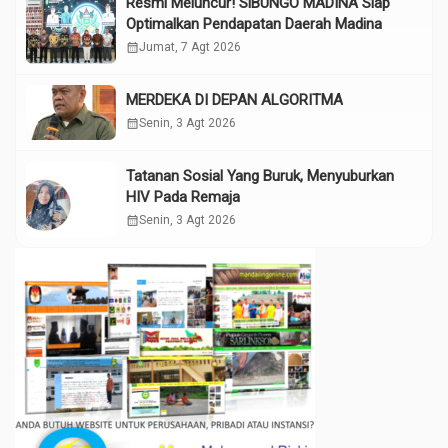
Resmi Meluncur! SiBUNGO MADINA Siap
Optimalkan Pendapatan Daerah Madina
calendar_month
Jumat, 7 Agt 2026
MERDEKA DI DEPAN ALGORITMA
calendar_month
Senin, 3 Agt 2026
Tatanan Sosial Yang Buruk, Menyuburkan
HIV Pada Remaja
calendar_month
Senin, 3 Agt 2026