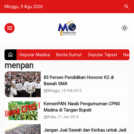
search
Minggu, 9 Agu 2026
menu
light_mode
home
Seputar Madina
Berita Sumut
Seputar Tapsel
Nasio
menpan
83 Persen Pendidikan Honorer K2 di
Bawah SMA
calendar_month
Minggu, 15 Feb 2015
KemenPAN: Nasib Pengumuman CPNS
Madina di Tangan Bupati
calendar_month
Rabu, 11 Jun 2014
Jangan Jual Sawah dan Kerbau untuk Jadi