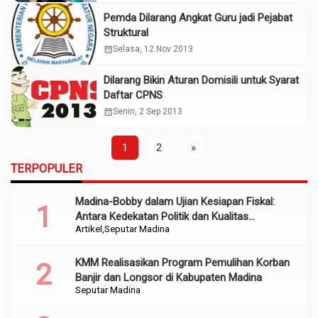
Pemda Dilarang Angkat Guru jadi Pejabat
Struktural
calendar_month
Selasa, 12 Nov 2013
Dilarang Bikin Aturan Domisili untuk Syarat
Daftar CPNS
calendar_month
Senin, 2 Sep 2013
1
2
»
TERPOPULER
Madina-Bobby dalam Ujian Kesiapan Fiskal:
Antara Kedekatan Politik dan Kualitas
Artikel
Seputar Madina
Perencanaan
KMM Realisasikan Program Pemulihan Korban
Banjir dan Longsor di Kabupaten Madina
Seputar Madina