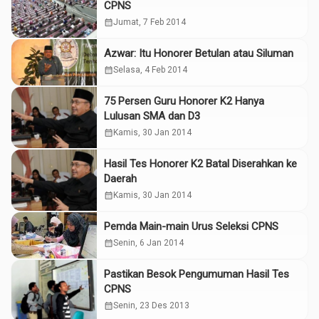
CPNS
calendar_month
Jumat, 7 Feb 2014
Azwar: Itu Honorer Betulan atau Siluman
calendar_month
Selasa, 4 Feb 2014
75 Persen Guru Honorer K2 Hanya
Lulusan SMA dan D3
calendar_month
Kamis, 30 Jan 2014
Hasil Tes Honorer K2 Batal Diserahkan ke
Daerah
calendar_month
Kamis, 30 Jan 2014
Pemda Main-main Urus Seleksi CPNS
calendar_month
Senin, 6 Jan 2014
Pastikan Besok Pengumuman Hasil Tes
CPNS
calendar_month
Senin, 23 Des 2013