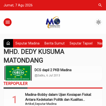
search
Jumat, 7 Agu 2026
menu
light_mode
home
Seputar Madina
Berita Sumut
Seputar Tapsel
Nasio
MHD. DEDY KUSUMA
MATONDANG
DCS dapil 2 PKB Madina
calendar_month
Sabtu, 6 Jul 2013
TERPOPULER
Madina-Bobby dalam Ujian Kesiapan Fiskal:
Antara Kedekatan Politik dan Kualitas
Artikel
Seputar Madina
Perencanaan