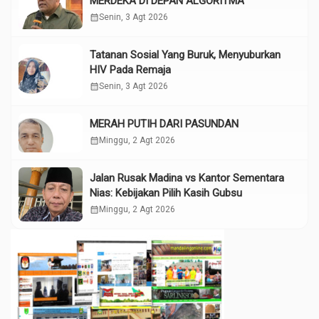
MERDEKA DI DEPAN ALGORITMA
calendar_month
Senin, 3 Agt 2026
Tatanan Sosial Yang Buruk, Menyuburkan
HIV Pada Remaja
calendar_month
Senin, 3 Agt 2026
MERAH PUTIH DARI PASUNDAN
calendar_month
Minggu, 2 Agt 2026
Jalan Rusak Madina vs Kantor Sementara
Nias: Kebijakan Pilih Kasih Gubsu
calendar_month
Minggu, 2 Agt 2026