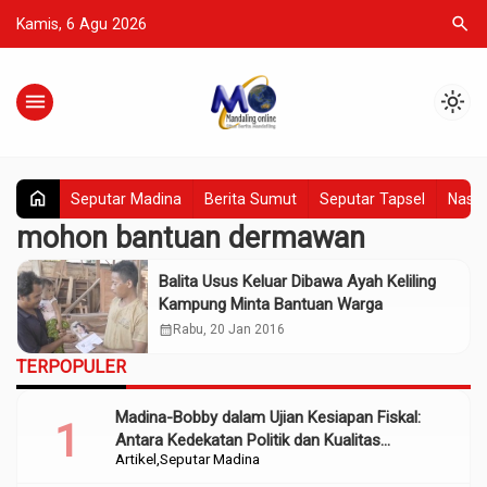
search
Kamis, 6 Agu 2026
menu
light_mode
home
Seputar Madina
Berita Sumut
Seputar Tapsel
Nasio
mohon bantuan dermawan
Balita Usus Keluar Dibawa Ayah Keliling
Kampung Minta Bantuan Warga
calendar_month
Rabu, 20 Jan 2016
TERPOPULER
Madina-Bobby dalam Ujian Kesiapan Fiskal:
Antara Kedekatan Politik dan Kualitas
Artikel
Seputar Madina
Perencanaan