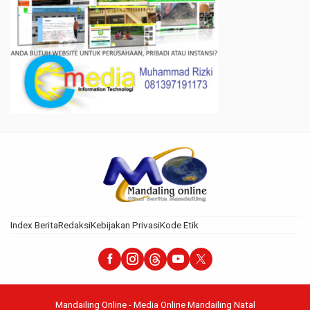
Index Berita
Redaksi
Kebijakan Privasi
Kode Etik
Mandailing Online - Media Online Mandailing Natal