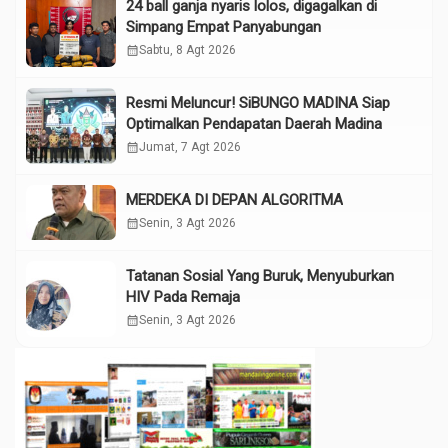
24 ball ganja nyaris lolos, digagalkan di
Simpang Empat Panyabungan
calendar_month
Sabtu, 8 Agt 2026
Resmi Meluncur! SiBUNGO MADINA Siap
Optimalkan Pendapatan Daerah Madina
calendar_month
Jumat, 7 Agt 2026
MERDEKA DI DEPAN ALGORITMA
calendar_month
Senin, 3 Agt 2026
Tatanan Sosial Yang Buruk, Menyuburkan
HIV Pada Remaja
calendar_month
Senin, 3 Agt 2026