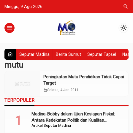
search
Minggu, 9 Agu 2026
menu
light_mode
home
Seputar Madina
Berita Sumut
Seputar Tapsel
Nasio
mutu
Peningkatan Mutu Pendidikan Tidak Capai
Target
calendar_month
Selasa, 4 Jan 2011
TERPOPULER
Madina-Bobby dalam Ujian Kesiapan Fiskal:
Antara Kedekatan Politik dan Kualitas
Artikel
Seputar Madina
Perencanaan