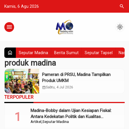
search
Kamis, 6 Agu 2026
menu
light_mode
home
Seputar Madina
Berita Sumut
Seputar Tapsel
Nasio
produk madina
Pameran di PRSU, Madina Tampilkan
Produk UMKM
calendar_month
Sabtu, 4 Jul 2026
TERPOPULER
Madina-Bobby dalam Ujian Kesiapan Fiskal:
Antara Kedekatan Politik dan Kualitas
Artikel
Seputar Madina
Perencanaan