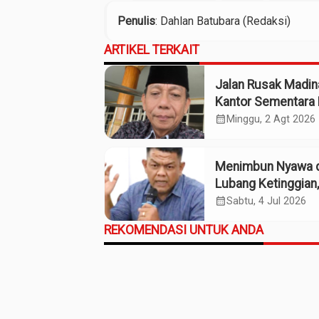
Penulis
: Dahlan Batubara (Redaksi)
ARTIKEL TERKAIT
Jalan Rusak Madin
Kantor Sementara 
Kebijakan Pilih Kas
calendar_month
Minggu, 2 Agt 2026
Gubsu
Menimbun Nyawa d
Lubang Ketinggian,
Meracuni Air di
calendar_month
Sabtu, 4 Jul 2026
Sepanjang Aliran
REKOMENDASI UNTUK ANDA