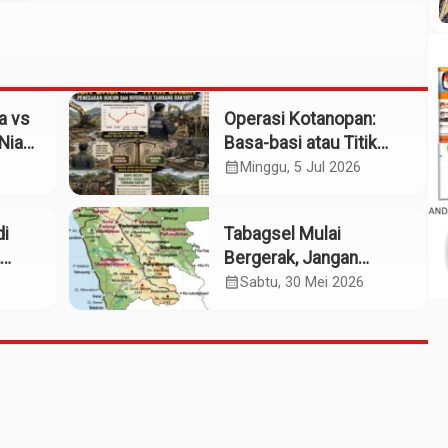
a vs
Operasi Kotanopan:
Nias:
Basa-basi atau Titik
ih
Balik Penegakan Hukum
calendar_month
Minggu, 5 Jul 2026
dan Reformasi Tambang
Rakyat?
i
Tabagsel Mulai
Bergerak, Jangan
Berhenti di Foto
calendar_month
Sabtu, 30 Mei 2026
Bersama