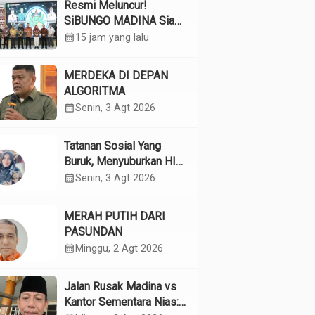
Resmi Meluncur!
SiBUNGO MADINA Siap
Optimalkan Pendapatan
calendar_month
15 jam yang lalu
Daerah Madina
MERDEKA DI DEPAN
ALGORITMA
calendar_month
Senin, 3 Agt 2026
Tatanan Sosial Yang
Buruk, Menyuburkan HIV
Pada Remaja
calendar_month
Senin, 3 Agt 2026
MERAH PUTIH DARI
PASUNDAN
calendar_month
Minggu, 2 Agt 2026
Jalan Rusak Madina vs
Kantor Sementara Nias: