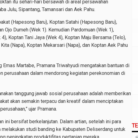
oktan itu sehari-hari bersawah di areal persawahan
a Julu, Sipantang, Tamansari dan Aek Pahu.
pakat (Hapesong Baru), Koptan Satahi (Hapesong Baru),
tan Ojo Dumeh (Wek 1). Kemudian Pardomuan (Wek 1),
4), Koptan Tani Jaya (Wek 4), Koptan Maju Bersama (Telo),
 Kita (Napa), Koptan Mekarsari (Napa), dan Koptan Aek Pahu
Emas Martabe, Pramana Triwahyudi mengatakan bantuan di
en perusahaan dalam mendorong kegiatan perekonomian di
sanakan tanggung jawab sosial perusahaan adalah memberikan
rakat akan semakin terpacu dan kreatif dalam menciptakan
 perusahaan,” ujar Pramana.
ini bersifat berkelanjutan. Dalam artian, setelah ini para
T
an melakukan studi banding ke Kabupaten Deliserdang untuk
g peningkatan produktifitas pertanian mereka.