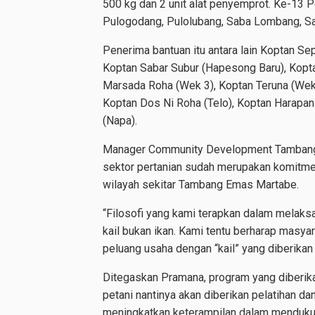
500 kg dan 2 unit alat penyemprot. Ke-13 P
Pulogodang, Pulolubang, Saba Lombang, Sab
Penerima bantuan itu antara lain Koptan Se
Koptan Sabar Subur (Hapesong Baru), Kop
Marsada Roha (Wek 3), Koptan Teruna (Wek 
Koptan Dos Ni Roha (Telo), Koptan Harapan
(Napa).
Manager Community Development Tambang 
sektor pertanian sudah merupakan komitm
wilayah sekitar Tambang Emas Martabe.
“Filosofi yang kami terapkan dalam melak
kail bukan ikan. Kami tentu berharap masya
peluang usaha dengan “kail” yang diberikan
Ditegaskan Pramana, program yang diberikan 
petani nantinya akan diberikan pelatihan d
meningkatkan keterampilan dalam mendukun