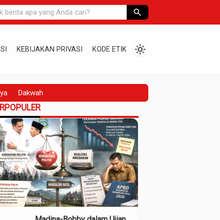
search
light_mode
SI
KEBIJAKAN PRIVASI
KODE ETIK
ya
Dakwah
ERPOPULER
Madina-Bobby dalam Ujian