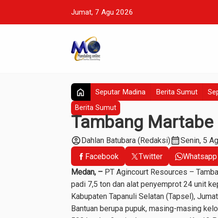
Jumat, 7 Agu 2026
home
Seputar Madina
Berita Sumut
Sep
Berita Sumut
Tambang Martabe B
account_circle
calendar_month
Dahlan Batubara (Redaksi)
Senin, 5 A
Facebook
Twitter
Whatsapp
Medan, –
PT Agincourt Resources – Tamban
padi 7,5 ton dan alat penyemprot 24 unit k
Kabupaten Tapanuli Selatan (Tapsel), Jumat 
Bantuan berupa pupuk, masing-masing kelomp