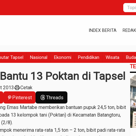
INDEX BERITA
REDAK
utar Tapsel
Nasional
Ekonomi
Pendidikan
Wisata
Buda
T
antu 13 Poktan di Tapsel
print
gt 2013
Cetak
Pinterest
Threads
g Emas Martabe memberikan bantuan pupuk 24,5 ton, bibit
epada 13 kelompok tani (Poktan) di Kecamatan Batangtoru,
(2/8).
ok menerima rata-rata 1,5 ton – 2 ton, bibit padi rata-rata