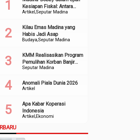
Kesiapan Fiskal: Antara
Artikel
Seputar Madina
Kedekatan Politik dan
Kualitas Perencanaan
Kilau Emas Madina yang
Habis Jadi Asap
Budaya
Seputar Madina
KMM Realisasikan Program
Pemulihan Korban Banjir
Seputar Madina
dan Longsor di Kabupaten
Madina
Anomali Piala Dunia 2026
Artikel
Apa Kabar Koperasi
Indonesia
Artikel
Ekonomi
ERBARU