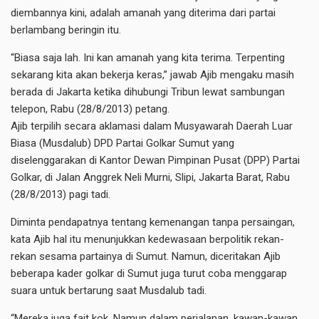
diembannya kini, adalah amanah yang diterima dari partai
berlambang beringin itu.
“Biasa saja lah. Ini kan amanah yang kita terima. Terpenting
sekarang kita akan bekerja keras,” jawab Ajib mengaku masih
berada di Jakarta ketika dihubungi Tribun lewat sambungan
telepon, Rabu (28/8/2013) petang.
Ajib terpilih secara aklamasi dalam Musyawarah Daerah Luar
Biasa (Musdalub) DPD Partai Golkar Sumut yang
diselenggarakan di Kantor Dewan Pimpinan Pusat (DPP) Partai
Golkar, di Jalan Anggrek Neli Murni, Slipi, Jakarta Barat, Rabu
(28/8/2013) pagi tadi.
Diminta pendapatnya tentang kemenangan tanpa persaingan,
kata Ajib hal itu menunjukkan kedewasaan berpolitik rekan-
rekan sesama partainya di Sumut. Namun, diceritakan Ajib
beberapa kader golkar di Sumut juga turut coba menggarap
suara untuk bertarung saat Musdalub tadi.
“Mereka juga fait kok. Namun dalam perjalanan, kawan-kawan