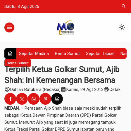
search
Sabtu, 8 Agu 2026
menu
light_mode
home
Seputar Madina
Berita Sumut
Seputar Tapsel
Nasio
Berita Sumut
Terpilih Ketua Golkar Sumut, Ajib
Shah: Ini Kemenangan Bersama
account_circle
calendar_month
print
Dahlan Batubara (Redaksi)
Kamis, 29 Agt 2013
Cetak
MEDAN, –
Perasaan Ajib Shah biasa saja meski sudah terpilih
sebagai Ketua Dewan Pimpinan Daerah (DPD) Partai Golkar
Sumut. Menurut Ajib yang saat ini juga memegang tampuk
Ketua Fraksi Partai Golkar DPRD Sumut jabatan baru yang