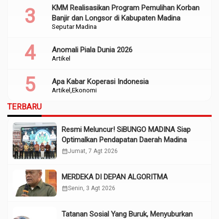
KMM Realisasikan Program Pemulihan Korban
Banjir dan Longsor di Kabupaten Madina
Seputar Madina
Anomali Piala Dunia 2026
Artikel
Apa Kabar Koperasi Indonesia
Artikel
Ekonomi
TERBARU
Resmi Meluncur! SiBUNGO MADINA Siap
Optimalkan Pendapatan Daerah Madina
calendar_month
Jumat, 7 Agt 2026
MERDEKA DI DEPAN ALGORITMA
calendar_month
Senin, 3 Agt 2026
Tatanan Sosial Yang Buruk, Menyuburkan