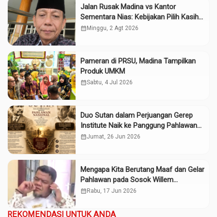
Jalan Rusak Madina vs Kantor
Sementara Nias: Kebijakan Pilih Kasih
Gubsu
calendar_month
Minggu, 2 Agt 2026
Pameran di PRSU, Madina Tampilkan
Produk UMKM
calendar_month
Sabtu, 4 Jul 2026
Duo Sutan dalam Perjuangan Gerep
Institute Naik ke Panggung Pahlawan
Nasional
calendar_month
Jumat, 26 Jun 2026
Mengapa Kita Berutang Maaf dan Gelar
Pahlawan pada Sosok Willem
Iskander?
calendar_month
Rabu, 17 Jun 2026
REKOMENDASI UNTUK ANDA