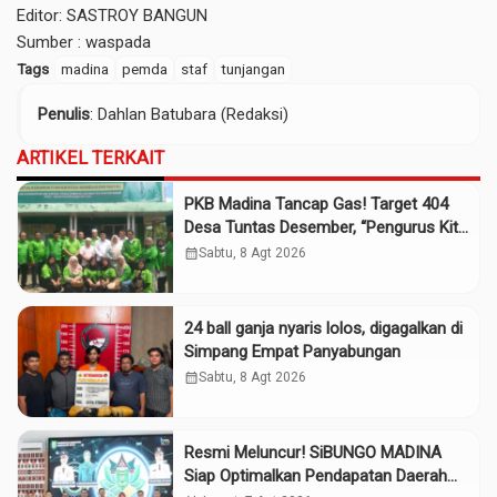
Editor: SASTROY BANGUN
Sumber :
waspada
Tags
madina
pemda
staf
tunjangan
Penulis
: Dahlan Batubara (Redaksi)
ARTIKEL TERKAIT
PKB Madina Tancap Gas! Target 404
Desa Tuntas Desember, “Pengurus Kita
Adalah Tokoh”
calendar_month
Sabtu, 8 Agt 2026
24 ball ganja nyaris lolos, digagalkan di
Simpang Empat Panyabungan
calendar_month
Sabtu, 8 Agt 2026
Resmi Meluncur! SiBUNGO MADINA
Siap Optimalkan Pendapatan Daerah