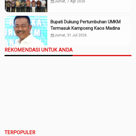
Madina
calendar_month
Jumat, 7 Agt 2026
Bupati Dukung Pertumbuhan UMKM
Termasuk Kampoeng Kaos Madina
calendar_month
Jumat, 31 Jul 2026
REKOMENDASI UNTUK ANDA
TERPOPULER