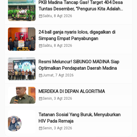
PKB Madina Tancap Gas! Target 404 Desa
Tuntas Desember, “Pengurus Kita Adalah
Tokoh”
calendar_month
Sabtu, 8 Agt 2026
24 ball ganja nyaris lolos, digagalkan di
Simpang Empat Panyabungan
calendar_month
Sabtu, 8 Agt 2026
Resmi Meluncur! SiBUNGO MADINA Siap
Optimalkan Pendapatan Daerah Madina
calendar_month
Jumat, 7 Agt 2026
MERDEKA DI DEPAN ALGORITMA
calendar_month
Senin, 3 Agt 2026
Tatanan Sosial Yang Buruk, Menyuburkan
HIV Pada Remaja
calendar_month
Senin, 3 Agt 2026