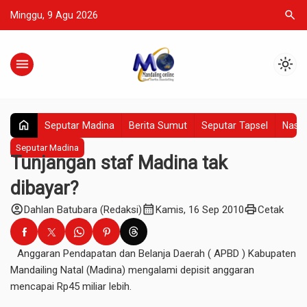
search
Minggu, 9 Agu 2026
menu
light_mode
home
Seputar Madina
Berita Sumut
Seputar Tapsel
Nasio
Seputar Madina
Tunjangan staf Madina tak
dibayar?
account_circle
calendar_month
print
Dahlan Batubara (Redaksi)
Kamis, 16 Sep 2010
Cetak
Anggaran Pendapatan dan Belanja Daerah ( APBD ) Kabupaten
Mandailing Natal (Madina) mengalami depisit anggaran
mencapai Rp45 miliar lebih.