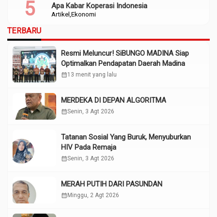
Apa Kabar Koperasi Indonesia
Artikel
Ekonomi
TERBARU
Resmi Meluncur! SiBUNGO MADINA Siap
Optimalkan Pendapatan Daerah Madina
calendar_month
13 menit yang lalu
MERDEKA DI DEPAN ALGORITMA
calendar_month
Senin, 3 Agt 2026
Tatanan Sosial Yang Buruk, Menyuburkan
HIV Pada Remaja
calendar_month
Senin, 3 Agt 2026
MERAH PUTIH DARI PASUNDAN
calendar_month
Minggu, 2 Agt 2026