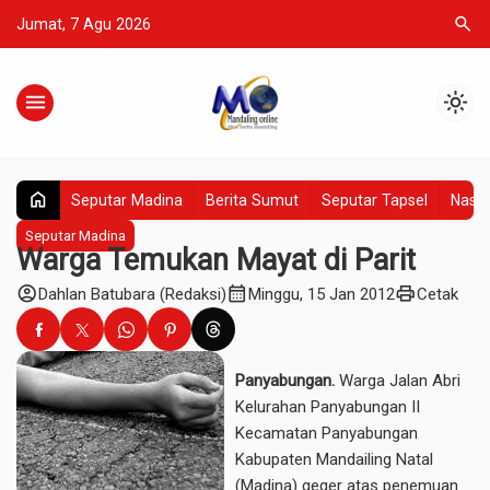
search
Jumat, 7 Agu 2026
menu
light_mode
home
Seputar Madina
Berita Sumut
Seputar Tapsel
Nasio
Seputar Madina
Warga Temukan Mayat di Parit
account_circle
calendar_month
print
Dahlan Batubara (Redaksi)
Minggu, 15 Jan 2012
Cetak
Panyabungan.
Warga Jalan Abri
Kelurahan Panyabungan II
Kecamatan Panyabungan
Kabupaten Mandailing Natal
(Madina) geger atas penemuan