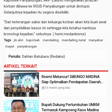
Kapolsek Panyabungan, AKP Zaluhu mengatakan jenazah
korban dibawa ke RSUD Panyabungan untuk diotopsi.
Selanjutnya kejadian itu segera diselidiki.
“Dari keterangan saksi dan keluarga korban akan kita buat awal
dari penyelidikan kasus ini sehingga kita ketahui nantinya
kronologi kejadian,” sebutnya. ( henri.medanbisnis)
Tags
jln abri
kapolsek
mandailing
mandailing natal
manyabar
mayat
panyabungan
Penulis
: Dahlan Batubara (Redaksi)
ARTIKEL TERKAIT
Resmi Meluncur! SiBUNGO MADINA
Siap Optimalkan Pendapatan Daerah
Madina
calendar_month
13 menit yang lalu
Bupati Dukung Pertumbuhan UMKM
Termasuk Kampoeng Kaos Madina