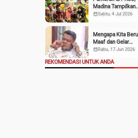
Madina Tampilkan
Produk UMKM
calendar_month
Sabtu, 4 Jul 2026
Mengapa Kita Ber
Maaf dan Gelar
Pahlawan pada So
calendar_month
Rabu, 17 Jun 2026
Willem Iskander?
REKOMENDASI UNTUK ANDA