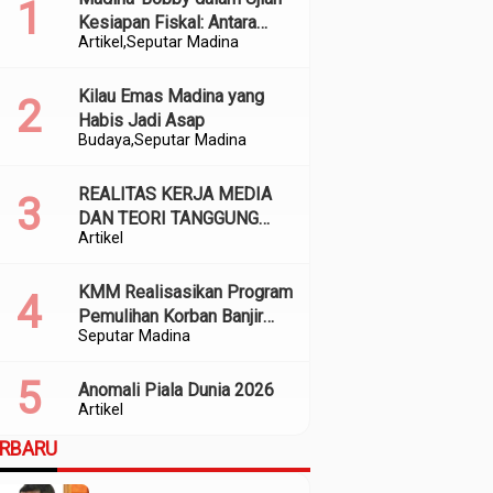
Kesiapan Fiskal: Antara
Artikel
Seputar Madina
Kedekatan Politik dan
Kualitas Perencanaan
Kilau Emas Madina yang
Habis Jadi Asap
Budaya
Seputar Madina
REALITAS KERJA MEDIA
DAN TEORI TANGGUNG
Artikel
JAWAB SOSIAL
KMM Realisasikan Program
Pemulihan Korban Banjir
Seputar Madina
dan Longsor di Kabupaten
Madina
Anomali Piala Dunia 2026
Artikel
ERBARU