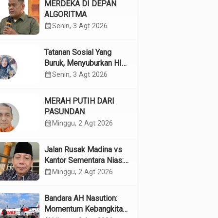
MERDEKA DI DEPAN
ALGORITMA
calendar_month
Senin, 3 Agt 2026
Tatanan Sosial Yang
Buruk, Menyuburkan HIV
Pada Remaja
calendar_month
Senin, 3 Agt 2026
MERAH PUTIH DARI
PASUNDAN
calendar_month
Minggu, 2 Agt 2026
Jalan Rusak Madina vs
Kantor Sementara Nias:
Kebijakan Pilih Kasih
calendar_month
Minggu, 2 Agt 2026
Gubsu
Bandara AH Nasution:
Momentum Kebangkitan