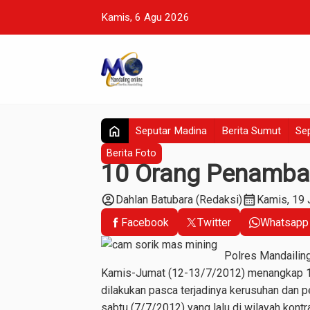
Kamis, 6 Agu 2026
home
Seputar Madina
Berita Sumut
Sep
Berita Foto
10 Orang Penamban
account_circle
calendar_month
Dahlan Batubara (Redaksi)
Kamis, 19 
Facebook
Twitter
Whatsapp
Polres Mandailin
Kamis-Jumat (12-13/7/2012) menangkap 10 
dilakukan pasca terjadinya kerusuhan dan
sabtu (7/7/2012) yang lalu di wilayah kon