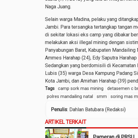
Naga Juang.
Selain warga Madina, pelaku yang ditangka
Jambi. Para tersangka tertangkap tangan 
di sekitar lokasi eks camp yang dibakar ber
melakukan aksi illegal mining dengan sist
Panyabungan Barat, Kabupaten Mandailing Nat
Ammes Harahap (24), Edy Saputra Harahap (3
Sedangkan yang berdomisili di Kecamatan 
Lubis (35) warga Desa Kampung Padang Siga
Kota Jambi, dan Amirhan Harahap (39) pend
Tags
camp sork mas mining
detasemen c b
polres mandailing natal
smm
soring mas m
Penulis
: Dahlan Batubara (Redaksi)
ARTIKEL TERKAIT
Pameran di PRSU,