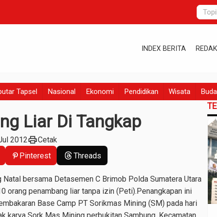
INDEX BERITA
REDAK
utar Tapsel
Nasional
Ekonomi
Pendidikan
Wisata
Buda
T
g Liar Di Tangkap
print
Jul 2012
Cetak
Pinterest
Threads
g Natal bersama Detasemen C Brimob Polda Sumatera Utara
orang penambang liar tanpa izin (Peti).Penangkapan ini
 pembakaran Base Camp PT Sorikmas Mining (SM) pada hari
trak karya Sork Mas Mining perbukitan Sambung, Kecamatan