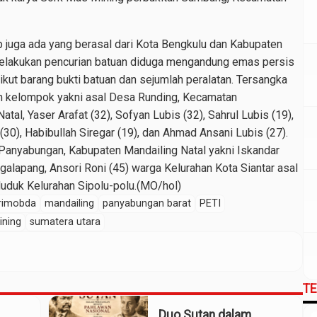
p juga ada yang berasal dari Kota Bengkulu dan Kabupaten
melakukan pencurian batuan diduga mengandung emas persis
ikut barang bukti batuan dan sejumlah peralatan. Tersangka
im kelompok yakni asal Desa Runding, Kecamatan
al, Yaser Arafat (32), Sofyan Lubis (32), Sahrul Lubis (19),
0), Habibullah Siregar (19), dan Ahmad Ansani Lubis (27).
Panyabungan, Kabupaten Mandailing Natal yakni Iskandar
lapang, Ansori Roni (45) warga Kelurahan Kota Siantar asal
uduk Kelurahan Sipolu-polu.(MO/hol)
rimobda
mandailing
panyabungan barat
PETI
ining
sumatera utara
T
Duo Sutan dalam