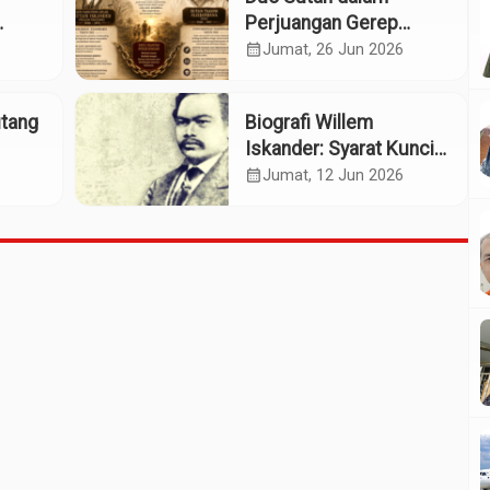
Perjuangan Gerep
Institute Naik ke
calendar_month
Jumat, 26 Jun 2026
Panggung Pahlawan
Nasional
utang
Biografi Willem
Iskander: Syarat Kunci
sok
Pengusulan Pahlawan
calendar_month
Jumat, 12 Jun 2026
Nasional?