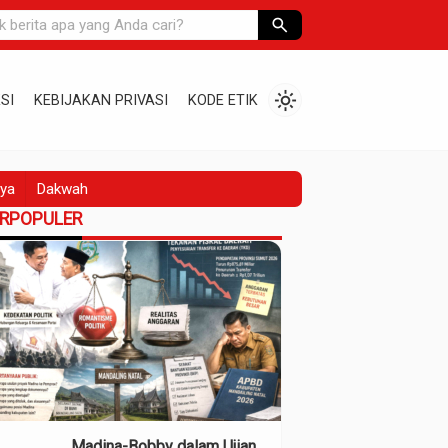
search
light_mode
SI
KEBIJAKAN PRIVASI
KODE ETIK
ya
Dakwah
ERPOPULER
Madina-Bobby dalam Ujian