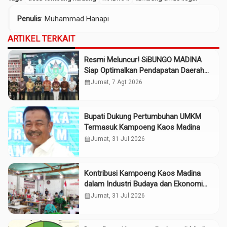
Penulis
: Muhammad Hanapi
ARTIKEL TERKAIT
Resmi Meluncur! SiBUNGO MADINA
Siap Optimalkan Pendapatan Daerah
Madina
calendar_month
Jumat, 7 Agt 2026
Bupati Dukung Pertumbuhan UMKM
Termasuk Kampoeng Kaos Madina
calendar_month
Jumat, 31 Jul 2026
Kontribusi Kampoeng Kaos Madina
dalam Industri Budaya dan Ekonomi
Daerah
calendar_month
Jumat, 31 Jul 2026