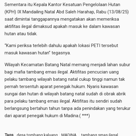
Sementara itu Kepala Kantor Kesatuan Pengelolaan Hutan
(KPH) IX Mandailing Natal Abd Saleh Harahap, Rabu (13/08/25)
saat dimintai tanggapannya mengatakan akan memeriksa
aktifitas ilegal dimaksud apakah masuk ke dalam kawasan
hutan atau tidak.
“Kami periksa terlebih dahulu apakah lokasi PETI tersebut
masuk kawasan hutan” tegasnya.
Wilayah Kecamatan Batang Natal memang menjadi lahan subur
bagi mafia tambang emas ilegal. Aktifitas pencucian uang
pelaku tambang wilayah batang natal cukup tinggi namun tak
pernah tersentuh aparat penegak hukum. Nyaris kawasan
sungai dan hutan di wilayah batang natal sudah di obrak abrik
para pelaku tambang emas ilegal. Aktifitas itu sendiri sudah
berlangsung bertahun tahun tanpa ada penindakan yang terukur
dari aparat penegak hukum di Madina.( ***)
Tags
desa tombang kaluang
MADINA.
tambang smas ilegal