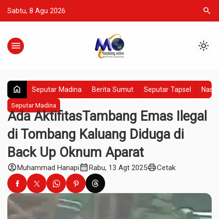
search
Sabtu, 8 Agu 2026
menu
light_mode
home
Seputar Madina
Berita Sumut
Seputar Tapsel
Nasio
Seputar Madina
Ada AktifitasTambang Emas Ilegal
di Tombang Kaluang Diduga di
Back Up Oknum Aparat
account_circle
calendar_month
print
Muhammad Hanapi
Rabu, 13 Agt 2025
Cetak