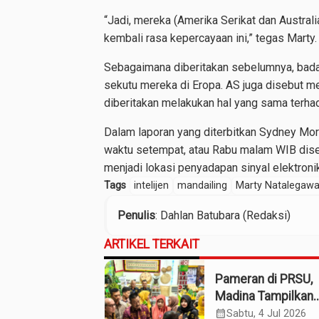
“Jadi, mereka (Amerika Serikat dan Austra
kembali rasa kepercayaan ini,” tegas Marty.
Sebagaimana diberitakan sebelumnya, bada
sekutu mereka di Eropa. AS juga disebut m
diberitakan melakukan hal yang sama terha
Dalam laporan yang diterbitkan Sydney Mor
waktu setempat, atau Rabu malam WIB disebu
menjadi lokasi penyadapan sinyal elektronik
Tags
intelijen
mandailing
Marty Natalegaw
Penulis
: Dahlan Batubara (Redaksi)
ARTIKEL TERKAIT
Pameran di PRSU,
Madina Tampilkan
Produk UMKM
calendar_month
Sabtu, 4 Jul 2026