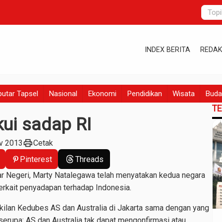
INDEX BERITA
REDAK
utar Tapsel
Nasional
Ekonomi
Pendidikan
Wisata
Buda
T
kui sadap RI
print
v 2013
Cetak
Pinterest
Threads
ar Negeri, Marty Natalegawa telah menyatakan kedua negara
rkait penyadapan terhadap Indonesia.
kilan Kedubes AS dan Australia di Jakarta sama dengan yang
 serupa: AS dan Australia tak dapat mengonfirmasi atau