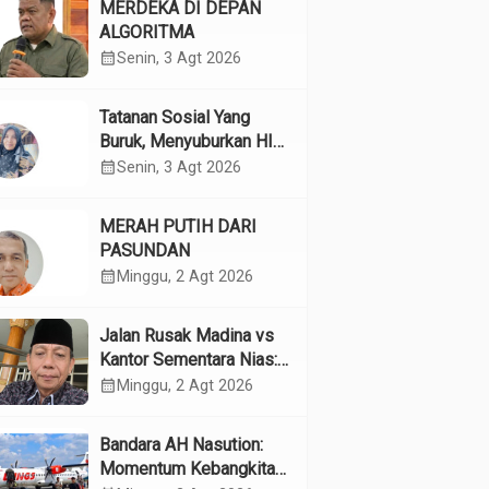
MERDEKA DI DEPAN
ALGORITMA
calendar_month
Senin, 3 Agt 2026
Tatanan Sosial Yang
Buruk, Menyuburkan HIV
Pada Remaja
calendar_month
Senin, 3 Agt 2026
MERAH PUTIH DARI
PASUNDAN
calendar_month
Minggu, 2 Agt 2026
Jalan Rusak Madina vs
Kantor Sementara Nias:
Kebijakan Pilih Kasih
calendar_month
Minggu, 2 Agt 2026
Gubsu
Bandara AH Nasution:
Momentum Kebangkitan