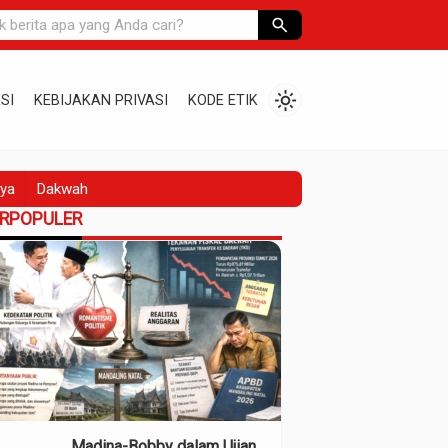
search
light_mode
SI
KEBIJAKAN PRIVASI
KODE ETIK
ya
Dakwah
ERPOPULER
Madina-Bobby dalam Ujian