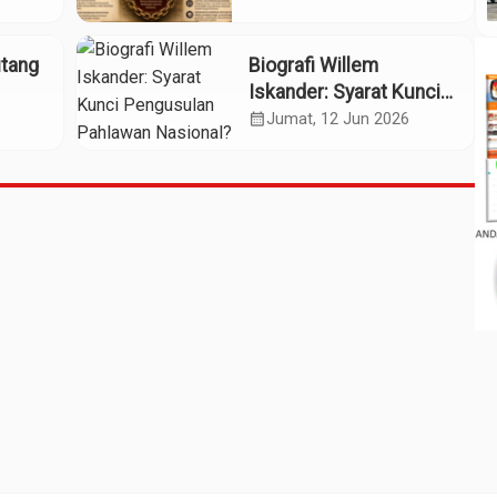
Panggung Pahlawan
Nasional
utang
Biografi Willem
Iskander: Syarat Kunci
sok
Pengusulan Pahlawan
calendar_month
Jumat, 12 Jun 2026
Nasional?