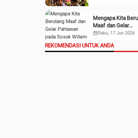
Mengapa Kita Ber
Maaf dan Gelar
Pahlawan pada So
calendar_month
Rabu, 17 Jun 2026
Willem Iskander?
REKOMENDASI UNTUK ANDA