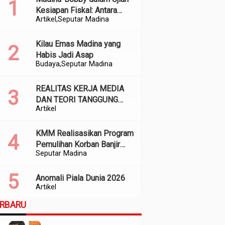
Kesiapan Fiskal: Antara
Artikel
Seputar Madina
Kedekatan Politik dan
Kualitas Perencanaan
Kilau Emas Madina yang
Habis Jadi Asap
Budaya
Seputar Madina
REALITAS KERJA MEDIA
DAN TEORI TANGGUNG
Artikel
JAWAB SOSIAL
KMM Realisasikan Program
Pemulihan Korban Banjir
Seputar Madina
dan Longsor di Kabupaten
Madina
Anomali Piala Dunia 2026
Artikel
ERBARU