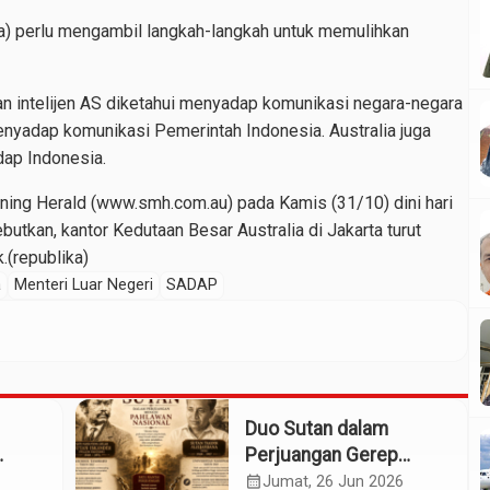
lia) perlu mengambil langkah-langkah untuk memulihkan
n intelijen AS diketahui menyadap komunikasi negara-negara
enyadap komunikasi Pemerintah Indonesia. Australia juga
dap Indonesia.
ning Herald (www.smh.com.au) pada Kamis (31/10) dini hari
tkan, kantor Kedutaan Besar Australia di Jakarta turut
.(republika)
a
Menteri Luar Negeri
SADAP
Duo Sutan dalam
Perjuangan Gerep
Institute Naik ke
calendar_month
Jumat, 26 Jun 2026