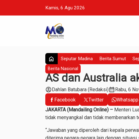
Kamis, 6 Agu 2026
home
Seputar Madina
Berita Sumut
Sep
Berita Nasional
AS dan Australia a
account_circle
calendar_month
Dahlan Batubara (Redaksi)
Rabu, 6 No
Facebook
Twitter
Whatsapp
JAKARTA (Mandailing Online) –
Menteri Lu
tidak menyangkal dan tidak membenarkan te
“Jawaban yang diperoleh dari kepala perwa
diterima negara-negara lain dengan situasi